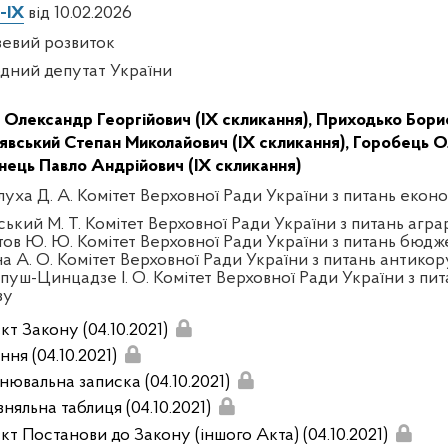
-IX
від 10.02.2026
зевий розвиток
дний депутат України
 Олександр Георгійович (IX скликання),
Приходько Борис
явський Степан Миколайович (IX скликання),
Горобець Ол
нець Павло Андрійович (IX скликання)
луха Д. А. Комітет Верховної Ради України з питань екон
ський М. Т. Комітет Верховної Ради України з питань агра
тов Ю. Ю. Комітет Верховної Ради України з питань бюдж
на А. О. Комітет Верховної Ради України з питань антикор
пуш-Цинцадзе І. О. Комітет Верховної Ради України з пит
зу
кт Закону (04.10.2021)
ня (04.10.2021)
нювальна записка (04.10.2021)
няльна таблиця (04.10.2021)
кт Постанови до Закону (іншого Акта) (04.10.2021)