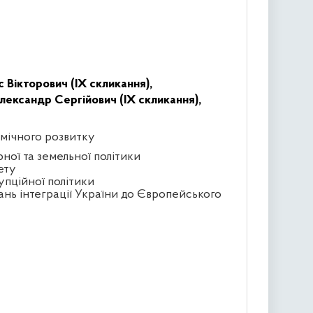
 Вікторович (IX скликання),
ександр Сергійович (IX скликання),
омічного розвитку
рної та земельної політики
ету
упційної політики
ань інтеграції України до Європейського