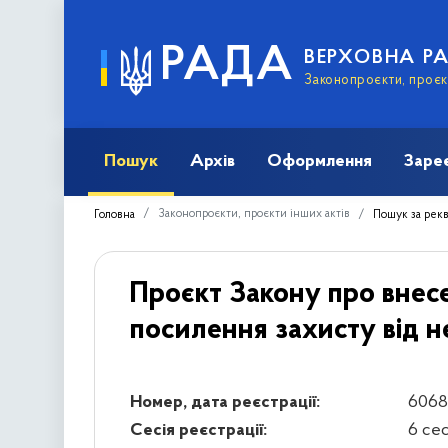
РАДА
ВЕРХОВНА Р
Законопроєкти, проєкт
Пошук
Архів
Оформлення
Заре
Законопроєкти, проєкти інших актів
Головна
Пошук за рек
Проєкт Закону про внесе
посилення захисту від н
Номер, дата реєстрації:
6068-
Сесія реєстрації:
6 се