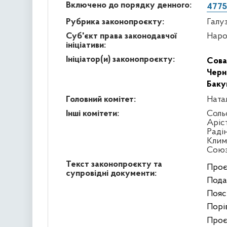
Включено до порядку денного:
4775
Рубрика законопроєкту:
Галу
Суб'єкт права законодавчої
Наро
ініціативи:
Ініціатор(и) законопроєкту:
Сова
Черн
Баку
Головний комітет:
Ната
Інші комітети:
Соль
Аріс
Раді
Клим
Сою
Текст законопроєкту та
Проє
супровідні документи:
Подан
Пояс
Порів
Проє