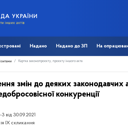
АДА УКРАЇНИ
и інших актів
єстровані
Надано
Надано до ЗП
На опрацюван
Картка законопроєкту, проєкту іншого акта
візитами
ння змін до деяких законодавчих а
едобросовісної конкуренції
3 від 30.09.2021
сія IX скликання