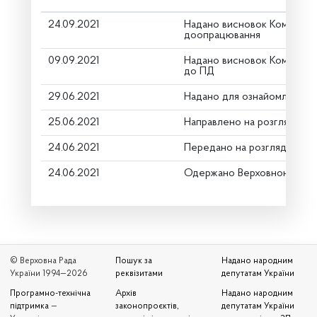
24.09.2021
Надано висновок Комітету 
доопрацювання
09.09.2021
Надано висновок Комітету
до ПД
29.06.2021
Надано для ознайомлення
25.06.2021
Направлено на розгляд Ком
24.06.2021
Передано на розгляд керів
24.06.2021
Одержано Верховною Радо
© Верховна Рада
Пошук за
Надано народним
України 1994—2026
реквізитами
депутатам України
Програмно-технічна
Архів
Надано народним
підтримка
—
законопроєктів,
депутатам України