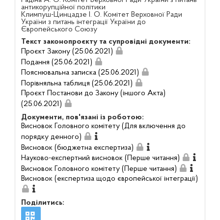
Радіна А. О. Комітет Верховної Ради України з питань
антикорупційної політики
Климпуш-Цинцадзе І. О. Комітет Верховної Ради
України з питань інтеграції України до
Європейського Союзу
Текст законопроєкту та супровідні документи:
Проєкт Закону (25.06.2021)
Подання (25.06.2021)
Пояснювальна записка (25.06.2021)
Порівняльна таблиця (25.06.2021)
Проєкт Постанови до Закону (іншого Акта)
(25.06.2021)
Документи, пов'язані із роботою:
Висновок Головного комітету (Для включення до
порядку денного)
Висновок (бюджетна експертиза)
Науково-експертний висновок (Перше читання)
Висновок Головного комітету (Перше читання)
Висновок (експертиза щодо європейської інтеграції)
Поділитись: