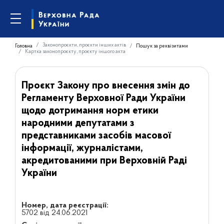
Законопроєкти, проєкти інших актів
Головна
Пошук за реквізитами
Картка законопроєкту, проєкту іншого акта
Проєкт Закону про внесення змін до
Регламенту Верховної Ради України
щодо дотримання норм етики
народними депутатами з
представниками засобів масової
інформації, журналістами,
акредитованими при Верховній Раді
України
Номер, дата реєстрації:
5702 від 24.06.2021