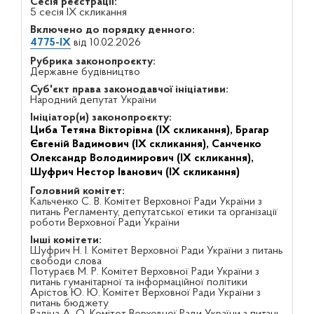
Сесія реєстрації:
5 сесія IX скликання
Включено до порядку денного:
4775-IX
від 10.02.2026
Рубрика законопроєкту:
Державне будівництво
Суб'єкт права законодавчої ініціативи:
Народний депутат України
Ініціатор(и) законопроєкту:
Циба Тетяна Вікторівна (IX скликання),
Брагар
Євгеній Вадимович (IX скликання),
Санченко
Олександр Володимирович (IX скликання),
Шуфрич Нестор Іванович (IX скликання)
Головний комітет:
Кальченко С. В. Комітет Верховної Ради України з
питань Регламенту, депутатської етики та організації
роботи Верховної Ради України
Інші комітети:
Шуфрич Н. І. Комітет Верховної Ради України з питань
свободи слова
Потураєв М. Р. Комітет Верховної Ради України з
питань гуманітарної та інформаційної політики
Арістов Ю. Ю. Комітет Верховної Ради України з
питань бюджету