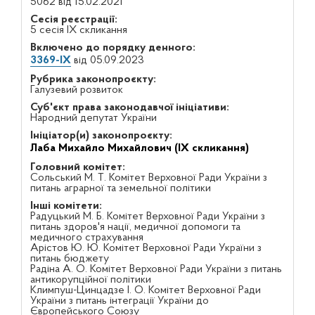
5062 від 15.02.2021
Сесія реєстрації:
5 сесія IX скликання
Включено до порядку денного:
3369-IX
від 05.09.2023
Рубрика законопроєкту:
Галузевий розвиток
Суб'єкт права законодавчої ініціативи:
Народний депутат України
Ініціатор(и) законопроєкту:
Лаба Михайло Михайлович (IX скликання)
Головний комітет:
Сольський М. Т. Комітет Верховної Ради України з
питань аграрної та земельної політики
Інші комітети:
Радуцький М. Б. Комітет Верховної Ради України з
питань здоров'я нації, медичної допомоги та
медичного страхування
Арістов Ю. Ю. Комітет Верховної Ради України з
питань бюджету
Радіна А. О. Комітет Верховної Ради України з питань
антикорупційної політики
Климпуш-Цинцадзе І. О. Комітет Верховної Ради
України з питань інтеграції України до
Європейського Союзу