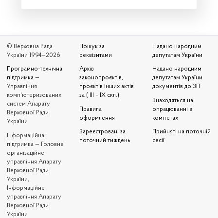
© Верховна Рада
Пошук за
Надано народним
України 1994—2026
реквізитами
депутатам України
Програмно-технічна
Архів
Надано народним
підтримка
—
законопроєктів,
депутатам України
Управління
проєктів інших актів
документів до ЗП
комп'ютеризованих
за ( III – IX скл.)
Знаходяться на
систем Апарату
Правила
опрацюванні в
Верховної Ради
оформлення
комітетах
України
Зареєстровані за
Прийняті на поточній
Iнформаційна
поточний тиждень
сесії
підтримка — Головне
організаційне
управління Апарату
Верховної Ради
України,
Інформаційне
управління Апарату
Верховної Ради
України