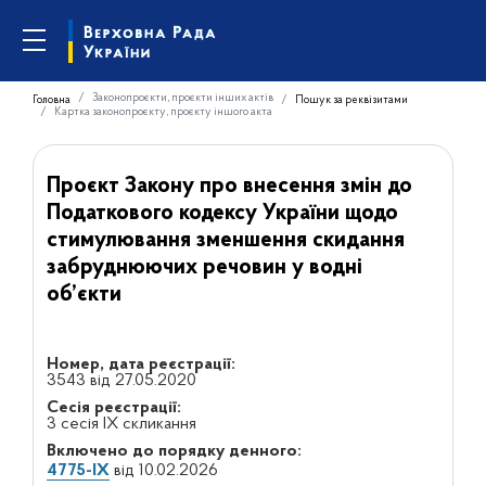
Законопроєкти, проєкти інших актів
Головна
Пошук за реквізитами
Картка законопроєкту, проєкту іншого акта
Проєкт Закону про внесення змін до
Податкового кодексу України щодо
стимулювання зменшення скидання
забруднюючих речовин у водні
об’єкти
Номер, дата реєстрації:
3543 від 27.05.2020
Сесія реєстрації:
3 сесія IX скликання
Включено до порядку денного:
4775-IX
від 10.02.2026