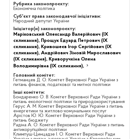
Рубрика законопроєкту:
Економічна політика
Суб'єкт права законодавчої ініціативи:
Народний депутат України
Ініціатор(и) законопроєкту:
Маріковський Олександр Валерійович (IX
скликання),
Прощук Едуард Петрович (IX
скликання),
Кривошеєв Ігор Сергійович (IX
скликання),
Андрійович Зіновій Мирославович
(IX скликання),
Криворучкіна Олена
Володимирівна (IX скликання),
Головний комітет:
Гетманцев Д. О. Комітет Верховної Ради України з
питань фінансів, податкової та митної політики
Інші комітети:
Бондаренко О. В. Комітет Верховної Ради України з
питань екологічної політики та природокористування
Герус А. М. Комітет Верховної Ради України з питань
енергетики та житлово-комунальних послуг
Арістов Ю. Ю. Комітет Верховної Ради України з
питань бюджету
Радіна А. О. Комітет Верховної Ради України з питань
антикорупційної політики
Климпуш-Цинцадзе І. О. Комітет Верховної Ради
України з питань інтеграції України з Європейським