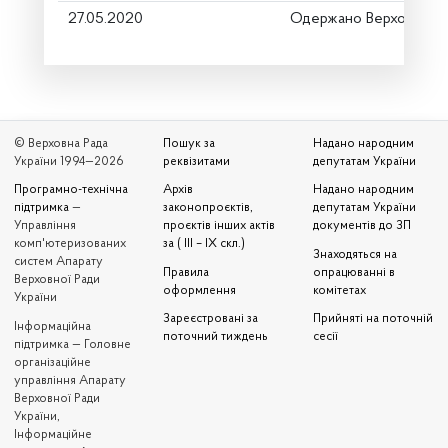
27.05.2020
Одержано Верховною 
© Верховна Рада
Пошук за
Надано народним
України 1994—2026
реквізитами
депутатам України
Програмно-технічна
Архів
Надано народним
підтримка
—
законопроєктів,
депутатам України
Управління
проєктів інших актів
документів до ЗП
комп'ютеризованих
за ( III – IX скл.)
Знаходяться на
систем Апарату
Правила
опрацюванні в
Верховної Ради
оформлення
комітетах
України
Зареєстровані за
Прийняті на поточній
Iнформаційна
поточний тиждень
сесії
підтримка — Головне
організаційне
управління Апарату
Верховної Ради
України,
Інформаційне