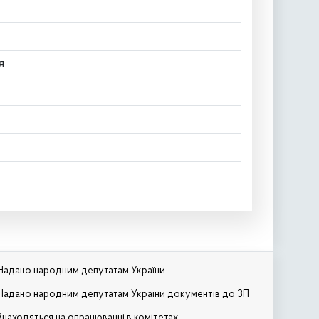
я
Надано народним депутатам України
Надано народним депутатам України документів до ЗП
Знаходяться на опрацюванні в комітетах