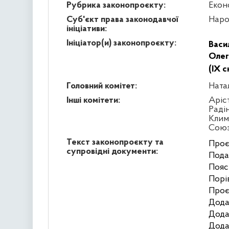
Рубрика законопроєкту:
Екон
Суб'єкт права законодавчої
Наро
ініціативи:
Ініціатор(и) законопроєкту:
Васи
Олег
(IX 
Головний комітет:
Ната
Інші комітети:
Аріс
Раді
Клим
Сою
Текст законопроєкту та
Проє
супровідні документи:
Пода
Пояс
Порі
Проє
Дода
Дода
Дода