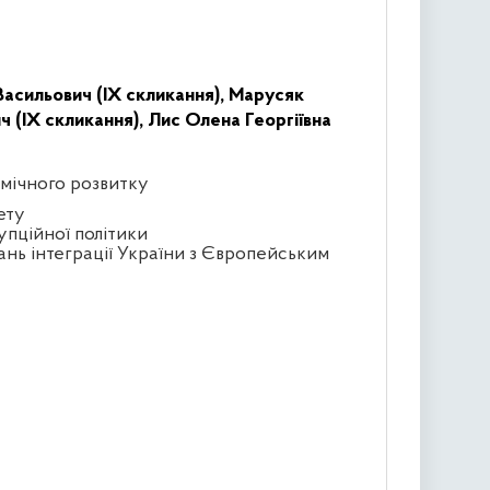
асильович (IX скликання),
Марусяк
 (IX скликання),
Лис Олена Георгіївна
омічного розвитку
ету
упційної політики
ань інтеграції України з Європейським