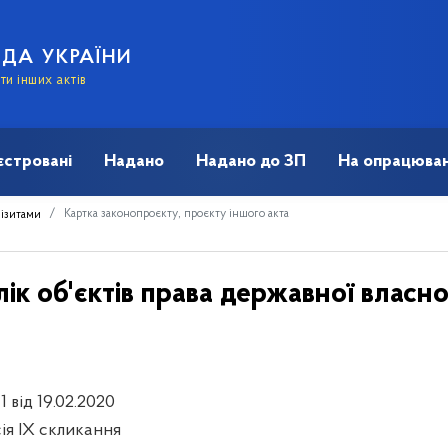
АДА УКРАЇНИ
и інших актів
єстровані
Надано
Надано до ЗП
На опрацюван
Картка законопроєкту, проєкту іншого акта
візитами
к об'єктів права державної власно
1 від 19.02.2020
сія IX скликання