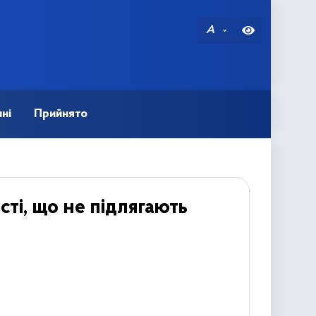
A
ні
Прийнято
сті, що не підлягають