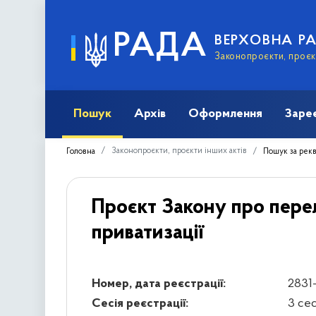
РАДА
ВЕРХОВНА Р
Законопроєкти, проєкт
Пошук
Архів
Оформлення
Заре
Законопроєкти, проєкти інших актів
Головна
Пошук за рек
Проєкт Закону про перелі
приватизації
Номер, дата реєстрації:
2831-
Сесія реєстрації:
3 се