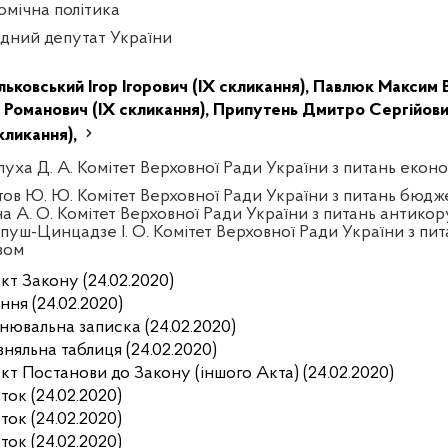
омічна політика
дний депутат України
льковський Ігор Ігорович (IX скликання),
Павлюк Максим В
 Романович (IX скликання),
Припутень Дмитро Сергійович
скликання),
луха Д. А. Комітет Верховної Ради України з питань екон
тов Ю. Ю. Комітет Верховної Ради України з питань бюдж
на А. О. Комітет Верховної Ради України з питань антикор
пуш-Цинцадзе І. О. Комітет Верховної Ради України з пит
зом
кт Закону (24.02.2020)
ння (24.02.2020)
нювальна записка (24.02.2020)
вняльна таблиця (24.02.2020)
кт Постанови до Закону (іншого Акта) (24.02.2020)
ток (24.02.2020)
ток (24.02.2020)
ток (24.02.2020)