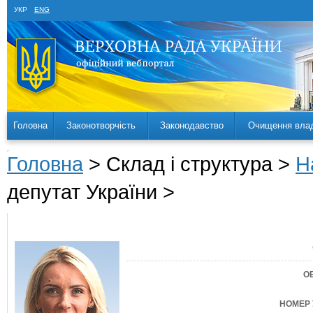
УКР
ENG
Головна
Законотворчість
Законодавство
Очищення вла
Головна
> Склад і структура >
Н
депутат України >
О
НОМЕР 