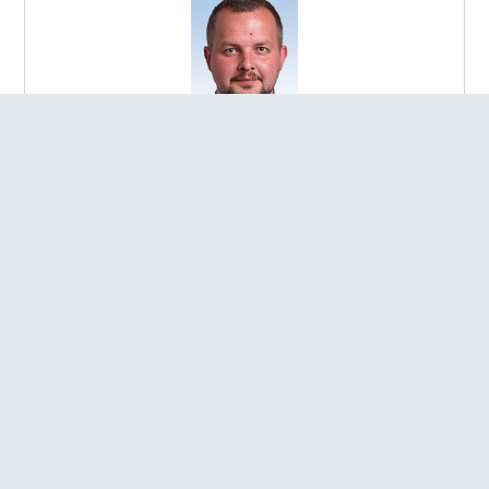
Боблях Андрій Ростиславович
ОБРАННЯ:
Виборчий округ №145
РЕГІОН:
Полтавська обл.
ФРАКЦІЯ:
Член депутатської фракції ПОЛІТИЧНОЇ ПАРТІЇ
"СЛУГА НАРОДУ"
ПОСАДА:
Голова підкомітету з питань розвитку
гуманітарної сфери в умовах децентралізації Комітету
Верховної Ради України з питань гуманітарної та
інформаційної політики