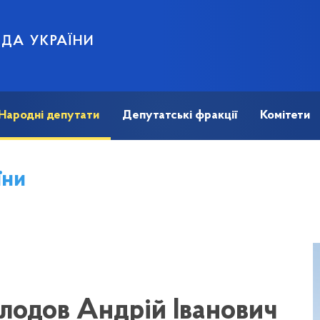
АДА УКРАЇНИ
Народні депутати
Депутатські фракції
Комітети
їни
лодов Андрій Іванович