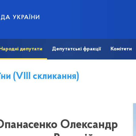
АДА УКРАЇНИ
Народні депутати
Депутатські фракції
Комітети
ни (VIII скликання)
Опанасенко Олександр