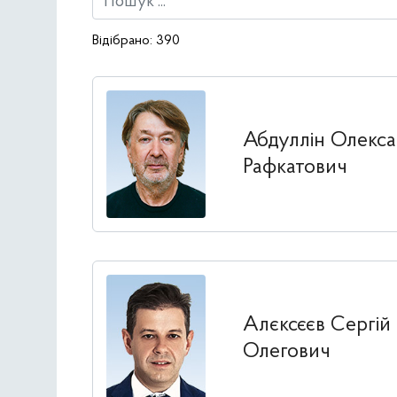
Відібрано:
390
Абдуллін Олекс
Рафкатович
Алєксєєв Сергій
Олегович