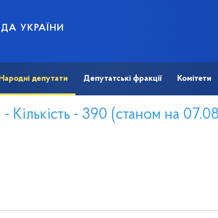
АДА УКРАЇНИ
Народні депутати
Депутатські фракції
Комітети
- Кількість - 390 (станом на 07.0