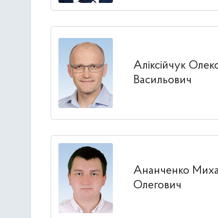
Аліксійчук Олек
Васильович
Ананченко Мих
Олегович