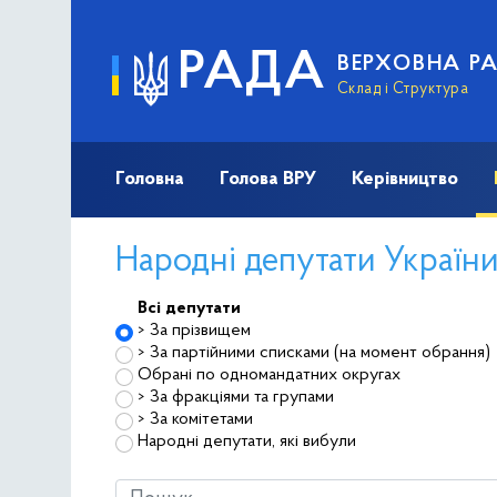
РАДА
ВЕРХОВНА Р
Склад і Структура
Головна
Голова ВРУ
Керівництво
Народні депутати України 
Всі депутати
За прізвищем
За партійними списками (на момент обрання)
Обрані по одномандатних округах
За фракціями та групами
За комітетами
Народні депутати, які вибули