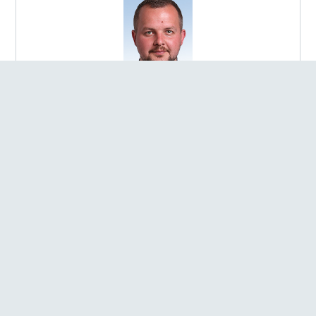
Боблях Андрій Ростиславович
ОБРАННЯ:
Виборчий округ №145
РЕГІОН:
Полтавська обл.
ФРАКЦІЯ:
Член депутатської фракції ПОЛІТИЧНОЇ ПАРТІЇ
"СЛУГА НАРОДУ"
ПОСАДА:
Голова підкомітету з питань розвитку
гуманітарної сфери в умовах децентралізації Комітету
Верховної Ради України з питань гуманітарної та
інформаційної політики