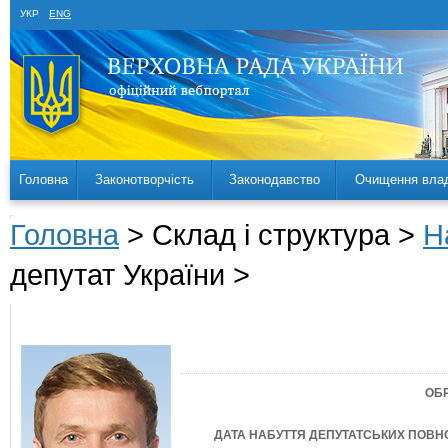
УКР
ENG
Головна
Законотворчість
Законодавство
Очищення вла
Головна
> Склад і структура >
Н
депутат України >
ОБ
ДАТА НАБУТТЯ ДЕПУТАТСЬКИХ ПОВ