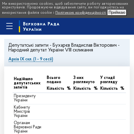
Ми використовуємо cookies, щоб забезпечити роботу авторизованих
користувачів. Продовжуючи відвідування сайту, ви погоджуєтесь на
Приймаю
використання файлів cookie і
Політикою конфіденційності
Депутатські запити - Бухарєв Владислав Вікторович -
Народний депутат України VIII скликання
Архів IX скл. (1 - 9 сесії)
Всього
З них
У стадії
Надійшло
подано
розглянуто
розгляду
депутатських
запитів
Кількість
%
Кількість
%
Кількість
%
Президенту
України
Кабінету
Міністрів
України
Органам
Верховної Ради
України