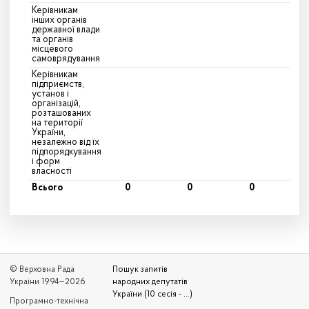
Керівникам
інших органів
державної влади
та органів
місцевого
самоврядування
Керівникам
підприємств,
установ і
організацій,
розташованих
на території
України,
незалежно від їх
підпорядкування
і форм
власності
Всього
0
0
0
© Верховна Рада
Пошук запитів
України 1994—2026
народних депутатів
України (10 сесія - ...)
Програмно-технічна