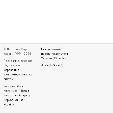
© Верховна Рада
Пошук запитів
України 1994—2026
народних депутатів
України (10 сесія - ...)
Програмно-технічна
підтримка —
Архів(1 - 9 сесії)
Управління
комп'ютеризованих
систем
Iнформаційна
підтримка —
Відділ
контролю Апарату
Верховної Ради
України