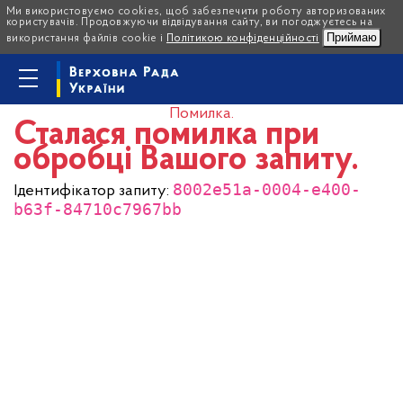
Ми використовуємо cookies, щоб забезпечити роботу авторизованих
користувачів. Продовжуючи відвідування сайту, ви погоджуєтесь на
Приймаю
використання файлів cookie і
Політикою конфіденційності
Помилка.
Сталася помилка при
обробці Вашого запиту.
8002e51a-0004-e400-
Ідентифікатор запиту:
b63f-84710c7967bb