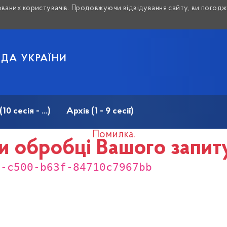
аних користувачів. Продовжуючи відвідування сайту, ви погоджу
АДА УКРАЇНИ
 сесія - ...)
Архів (1 - 9 сесії)
Помилка.
и обробці Вашого запит
5-c500-b63f-84710c7967bb