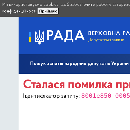
Ми використовуємо cookies, щоб забезпечити роботу авторизов
Приймаю
конфіденційності
РАДА
ВЕРХОВНА Р
Депутатські запити
Пошук запитів народних депутатів України (10
Сталася помилка пр
8001e850-000
Ідентифікатор запиту: