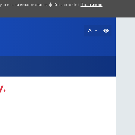
єтесь на використання файлів cookie і
Політикою
A
у.