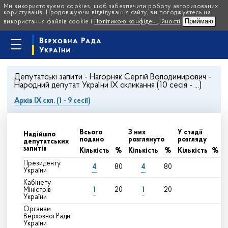
Ми використовуємо cookies, щоб забезпечити роботу авторизованих
користувачів. Продовжуючи відвідування сайту, ви погоджуєтесь на
Приймаю
використання файлів cookie і
Політикою конфіденційності
Депутатські запити - Нагорняк Сергій Володимирович -
Народний депутат України IX скликання (10 сесія - ...)
Архів IX скл. (1 - 9 сесії)
Всього
З них
У стадії
Надійшло
подано
розглянуто
розгляду
депутатських
запитів
Кількість
%
Кількість
%
Кількість
%
Президенту
4
4
80
80
України
Кабінету
1
1
Міністрів
20
20
України
Органам
Верховної Ради
України