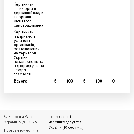
Керівникам
інших органів
державної влади
та органів
місцевого
самоврядування
Керівникам
підприємств,
установ і
організацій,
розташованих
на території
України,
незалежно від їх
підпорядкування
і форм
власності
Всього
5
100
5
100
0
© Верховна Рада
Пошук запитів
України 1994—2026
народних депутатів
України (10 сесія - ...)
Програмно-технічна