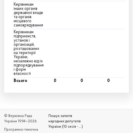
Керівникам
інших органів
державної влади
та органів
місцевого
самоврядування
Керівникам
підприємств,
установ і
організацій,
розташованих
на території
України,
незалежно від їх
підпорядкування
і форм
власності
Всього
0
0
0
© Верховна Рада
Пошук запитів
України 1994—2026
народних депутатів
України (10 сесія - ...)
Програмно-технічна