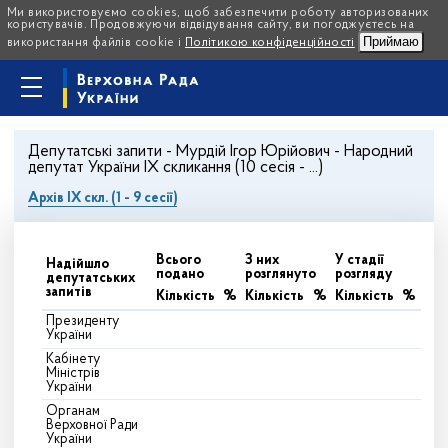
Ми використовуємо cookies, щоб забезпечити роботу авторизованих
користувачів. Продовжуючи відвідування сайту, ви погоджуєтесь на
Приймаю
використання файлів cookie і
Політикою конфіденційності
Депутатські запити - Мурдій Ігор Юрійович - Народний
депутат України IX скликання (10 сесія - ...)
Архів IX скл. (1 - 9 сесії)
Всього
З них
У стадії
Надійшло
подано
розглянуто
розгляду
депутатських
запитів
Кількість
%
Кількість
%
Кількість
%
Президенту
України
Кабінету
Міністрів
України
Органам
Верховної Ради
України