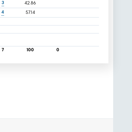
3
42.86
4
57.14
7
100
0