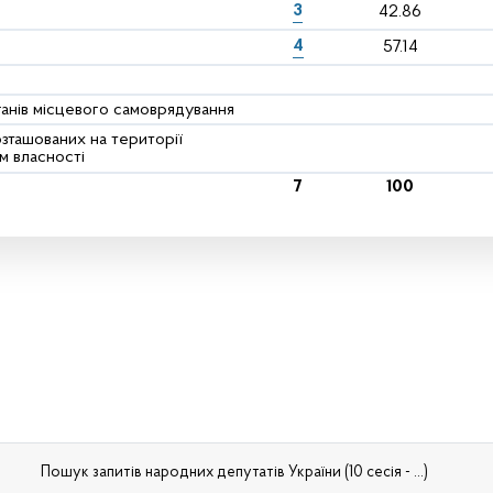
3
42.86
4
57.14
ганів місцевого самоврядування
розташованих на території
м власності
7
100
Пошук запитів народних депутатів України (10 сесія - ...)