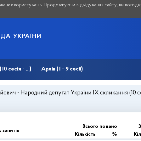
аних користувачів. Продовжуючи відвідування сайту, ви погоджу
АДА УКРАЇНИ
 сесія - ...)
Архів (1 - 9 сесії)
вич - Народний депутат України IX скликання (10 сесія
Всього подано
З
 запитів
Кількість
%
Кіл