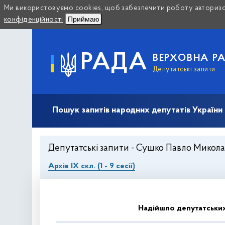
Ми використовуємо cookies, щоб забезпечити роботу авторизов
Приймаю
конфіденційності
РАДА
ВЕРХОВНА Р
Депутатські запити
Пошук запитів народних депутатів України (10
Депутатські запити - Сушко Павло Миколайо
Архів IX скл. (1 - 9 сесії)
Надійшло депутатських