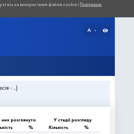
єтесь на використання файлів cookie і
Політикою
A
 - ...)
 них розглянуто
У стадії розгляду
ькість
%
Кількість
%