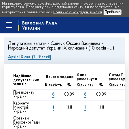
Ми використовуємо cookies, щоб забезпечити роботу авторизованих
користувачів. Продовжуючи відвідування сайту, ви погоджуєтесь на
Приймаю
використання файлів cookie і
Політикою конфіденційності
Депутатські запити - Савчук Оксана Василівна -
Народний депутат України IX скликання (10 сесія - ...)
Архів IX скл. (1 - 9 сесії)
З них
У стадії
Надійшло
Всього подано
розглянуто
розгляду
депутатських
запитів
Кількість
%
Кількість
%
Кількість
Президенту
8
8
88.89
88.89
України
Кабінету
1
1
Міністрів
11.11
11.11
України
Органам
Верховної Ради
України