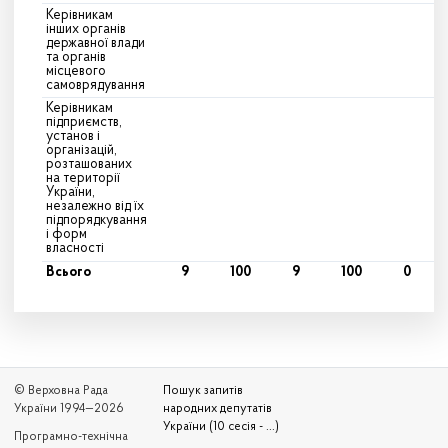
Керівникам
інших органів
державної влади
та органів
місцевого
самоврядування
Керівникам
підприємств,
установ і
організацій,
розташованих
на території
України,
незалежно від їх
підпорядкування
і форм
власності
Всього
9
100
9
100
0
© Верховна Рада
Пошук запитів
України 1994—2026
народних депутатів
України (10 сесія - ...)
Програмно-технічна