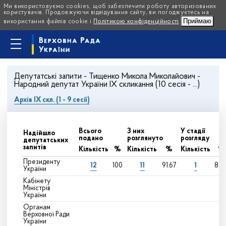
Ми використовуємо cookies, щоб забезпечити роботу авторизованих
користувачів. Продовжуючи відвідування сайту, ви погоджуєтесь на
Приймаю
використання файлів cookie і
Політикою конфіденційності
Депутатські запити - Тищенко Микола Миколайович -
Народний депутат України IX скликання (10 сесія - ...)
Архів IX скл. (1 - 9 сесії)
Всього
З них
У стадії
Надійшло
подано
розглянуто
розгляду
депутатських
запитів
Кількість
%
Кількість
%
Кількість
%
Президенту
12
11
1
100
91.67
8.3
України
Кабінету
Міністрів
України
Органам
Верховної Ради
України