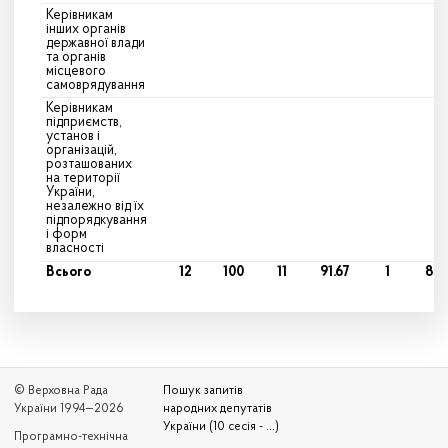
Керівникам
інших органів
державної влади
та органів
місцевого
самоврядування
Керівникам
підприємств,
установ і
організацій,
розташованих
на території
України,
незалежно від їх
підпорядкування
і форм
власності
Всього
12
100
11
91.67
1
8.3
© Верховна Рада
Пошук запитів
України 1994—2026
народних депутатів
України (10 сесія - ...)
Програмно-технічна