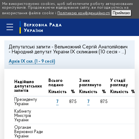
Ми використовуємо cookies, щоб забезпечити роботу авторизованих
користувачів. Продовжуючи відвідування сайту, ви погоджуєтесь на
Приймаю
використання файлів cookie і
Політикою конфіденційності
Депутатські запити - Вельможний Сергій Анатолійович
- Народний депутат України IX скликання (10 сесія - ...)
Архів IX скл. (1 - 9 сесії)
Всього
З них
У стадії
Надійшло
подано
розглянуто
розгляду
депутатських
запитів
Кількість
%
Кількість
%
Кількість
%
Президенту
7
7
87.5
87.5
України
Кабінету
Міністрів
України
Органам
Верховної Ради
України