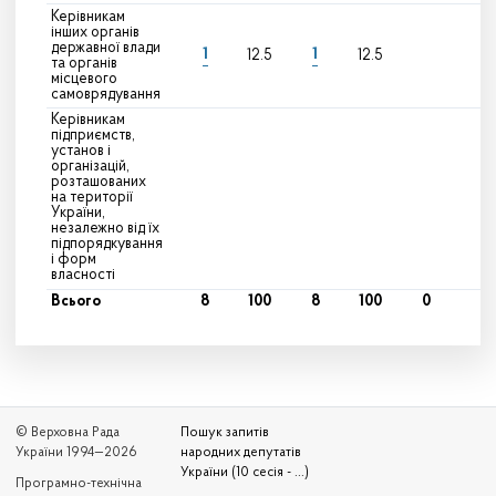
Керівникам
інших органів
державної влади
1
1
12.5
12.5
та органів
місцевого
самоврядування
Керівникам
підприємств,
установ і
організацій,
розташованих
на території
України,
незалежно від їх
підпорядкування
і форм
власності
Всього
8
100
8
100
0
© Верховна Рада
Пошук запитів
України 1994—2026
народних депутатів
України (10 сесія - ...)
Програмно-технічна