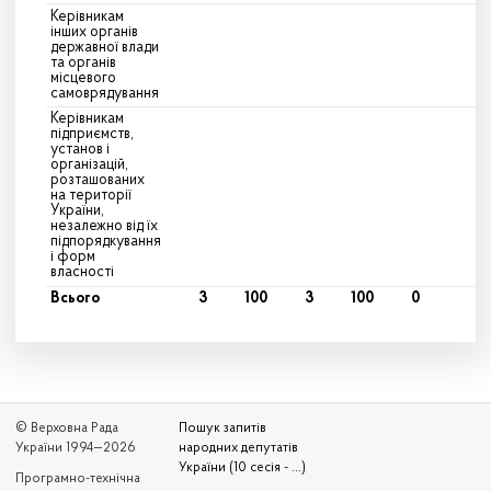
Керівникам
інших органів
державної влади
та органів
місцевого
самоврядування
Керівникам
підприємств,
установ і
організацій,
розташованих
на території
України,
незалежно від їх
підпорядкування
і форм
власності
Всього
3
100
3
100
0
© Верховна Рада
Пошук запитів
України 1994—2026
народних депутатів
України (10 сесія - ...)
Програмно-технічна