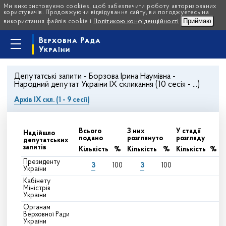
Ми використовуємо cookies, щоб забезпечити роботу авторизованих
користувачів. Продовжуючи відвідування сайту, ви погоджуєтесь на
Приймаю
використання файлів cookie і
Політикою конфіденційності
Депутатські запити - Борзова Ірина Наумівна -
Народний депутат України IX скликання (10 сесія - ...)
Архів IX скл. (1 - 9 сесії)
Всього
З них
У стадії
Надійшло
подано
розглянуто
розгляду
депутатських
запитів
Кількість
%
Кількість
%
Кількість
%
Президенту
3
3
100
100
України
Кабінету
Міністрів
України
Органам
Верховної Ради
України