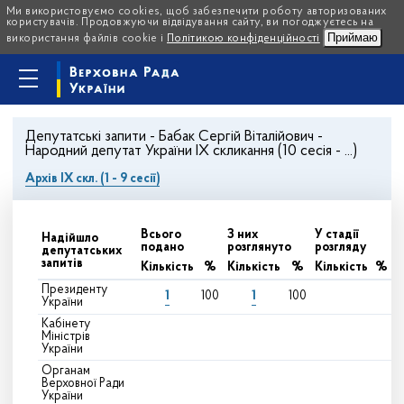
Ми використовуємо cookies, щоб забезпечити роботу авторизованих
користувачів. Продовжуючи відвідування сайту, ви погоджуєтесь на
Приймаю
використання файлів cookie і
Політикою конфіденційності
Депутатські запити - Бабак Сергій Віталійович -
Народний депутат України IX скликання (10 сесія - ...)
Архів IX скл. (1 - 9 сесії)
Всього
З них
У стадії
Надійшло
подано
розглянуто
розгляду
депутатських
запитів
Кількість
%
Кількість
%
Кількість
%
Президенту
1
1
100
100
України
Кабінету
Міністрів
України
Органам
Верховної Ради
України