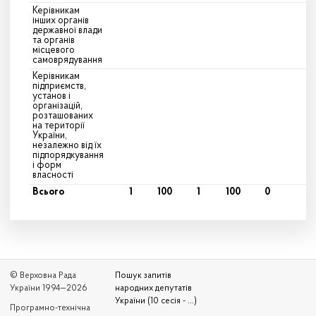
Керівникам
інших органів
державної влади
та органів
місцевого
самоврядування
Керівникам
підприємств,
установ і
організацій,
розташованих
на території
України,
незалежно від їх
підпорядкування
і форм
власності
Всього
1
100
1
100
0
© Верховна Рада
Пошук запитів
України 1994—2026
народних депутатів
України (10 сесія - ...)
Програмно-технічна