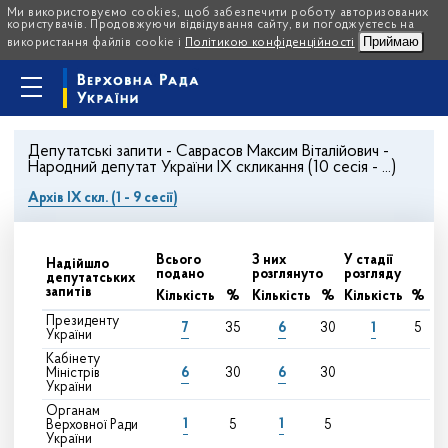
Ми використовуємо cookies, щоб забезпечити роботу авторизованих
користувачів. Продовжуючи відвідування сайту, ви погоджуєтесь на
Приймаю
використання файлів cookie і
Політикою конфіденційності
Депутатські запити - Саврасов Максим Віталійович -
Народний депутат України IX скликання (10 сесія - ...)
Архів IX скл. (1 - 9 сесії)
Всього
З них
У стадії
Надійшло
подано
розглянуто
розгляду
депутатських
запитів
Кількість
%
Кількість
%
Кількість
%
Президенту
7
6
1
35
30
5
України
Кабінету
6
6
Міністрів
30
30
України
Органам
1
1
Верховної Ради
5
5
України