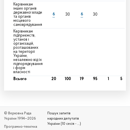
Керівникам
інших органів
державної влади
6
6
30
30
та органів
місцевого
самоврядування
Керівникам
підприємств,
установ і
організацій,
розташованих
на території
України,
незалежно від їх
підпорядкування
і форм
власності
Всього
20
100
19
95
1
5
© Верховна Рада
Пошук запитів
України 1994—2026
народних депутатів
України (10 сесія - ...)
Програмно-технічна