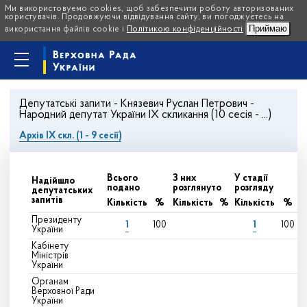
Ми використовуємо cookies, щоб забезпечити роботу авторизованих
користувачів. Продовжуючи відвідування сайту, ви погоджуєтесь на
Приймаю
використання файлів cookie і
Політикою конфіденційності
Депутатські запити - Князевич Руслан Петрович -
Народний депутат України IX скликання (10 сесія - ...)
Архів IX скл. (1 - 9 сесії)
Всього
З них
У стадії
Надійшло
подано
розглянуто
розгляду
депутатських
запитів
Кількість
%
Кількість
%
Кількість
%
Президенту
1
1
100
100
України
Кабінету
Міністрів
України
Органам
Верховної Ради
України