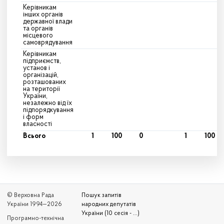
Керівникам
інших органів
державної влади
та органів
місцевого
самоврядування
Керівникам
підприємств,
установ і
організацій,
розташованих
на території
України,
незалежно від їх
підпорядкування
і форм
власності
Всього
1
100
0
1
100
© Верховна Рада
Пошук запитів
України 1994—2026
народних депутатів
України (10 сесія - ...)
Програмно-технічна