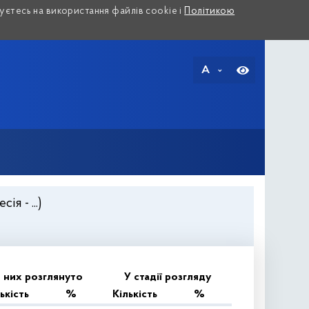
єтесь на використання файлів cookie і
Політикою
A
я - ...)
 них розглянуто
У стадії розгляду
ькість
%
Кількість
%