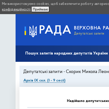
Ми використовуємо cookies, щоб забезпечити роботу авторизов
Приймаю
конфіденційності
РАДА
ВЕРХОВНА Р
Депутатські запити
Пошук запитів народних депутатів України (10
Депутатські запити - Скорик Микола Леонід
Архів IX скл. (1 - 9 сесії)
Надійшло депутатських