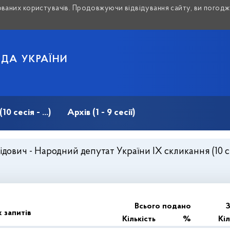
аних користувачів. Продовжуючи відвідування сайту, ви погоджу
АДА УКРАЇНИ
 сесія - ...)
Архів (1 - 9 сесії)
ович - Народний депутат України IX скликання (10 сесі
Всього подано
З
 запитів
Кількість
%
Кіл