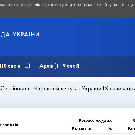
аних користувачів. Продовжуючи відвідування сайту, ви погоджу
АДА УКРАЇНИ
 сесія - ...)
Архів (1 - 9 сесії)
ергійович - Народний депутат України IX скликання (10
Всього подано
З
 запитів
Кількість
%
Кіл