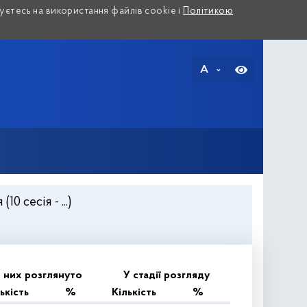
єтесь на використання файлів cookie і
Політикою
A
 сесія - ...)
 них розглянуто
У стадії розгляду
ькість
%
Кількість
%