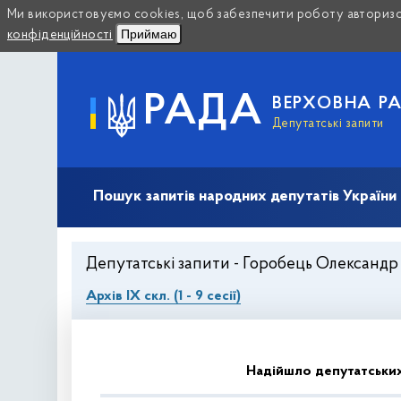
Ми використовуємо cookies, щоб забезпечити роботу авторизов
Приймаю
конфіденційності
РАДА
ВЕРХОВНА Р
Депутатські запити
Пошук запитів народних депутатів України (10
Депутатські запити - Горобець Олександр С
Архів IX скл. (1 - 9 сесії)
Надійшло депутатських