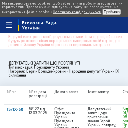
Ми використовуємо cookies, щоб забезпечити роботу авторизованих
користувачів. Продовжуючи відвідування сайту, ви погоджуєтесь на
Приймаю
використання файлів cookie і
Політикою конфіденційності
Відсутні електронні копії депутатських запитів та відповідей на них
будуть розміщені після опрацювання паперових копій відповідно
до вимог Закону України «Про захист персональних даних».
ДЕПУТАТСЬКІ ЗАПИТИ ЩО РОЗГЛЯНУТІ
Тип виконавця:
Президенту України
Нагорняк Сергій Володимирович
- Народний депутат України IX
скликання
№ п.п.
№ та дата
До кого запит
Текст запиту
Ст
реєстрації
58122 від
Офіс
Депутатський
Ві
13/IX-58
13.03.2025
Президента
запит щодо
01/
України
присвоєння
08
Президент
звання Герой
рок
України
України солдату,
Пр