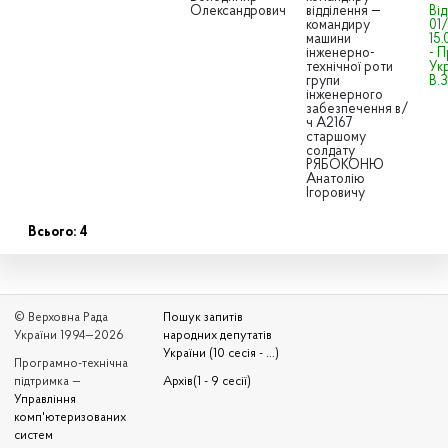
Олександрович
відділення —
Ві
командиру
01/
машини
15
інженерно-
- 
технічної роти
Ук
групи
В.
інженерного
забезпечення в/
ч А2167
старшому
солдату
РЯБОКОНЮ
Анатолію
Ігоровичу
Всього: 4
© Верховна Рада
Пошук запитів
України 1994—2026
народних депутатів
України (10 сесія - ...)
Програмно-технічна
підтримка —
Архів(1 - 9 сесії)
Управління
комп'ютеризованих
систем