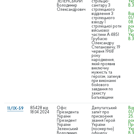
ЗЕЛЕНСЬКИЙ
стрільцю-
Ук
Володимир
санітару 3
В.
Олександрович
стрілецького
відділення 3
Ві
стрілецького
01/
взводу 1
08
стрілецької роти
рок
військової
Пр
частини А 4851
Ук
Грубасю
В.
Олександру
Степановичу, 19
червня 1968
року
народження,
який проявив
виключну
мужність та
героїзм, загинув
при виконанні
бойового
завдання по
захисту
Батьківщини
85428 від
Офіс
Депутатський
Ві
11/IX-59
18.04.2024
Президента
запит про
01/
України
присвоєння
25
Президент
звання Герой
рок
України
України
Пр
Зеленський
(посмертно)
Ук
Володимир
офіцеру,
В.