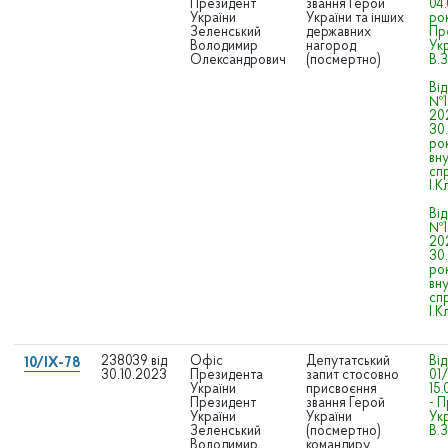
Президент
звання Герой
04
України
України та інших
рок
Зеленський
державних
Пр
Володимир
нагород
Ук
Олександрович
(посмертно)
В.
Від
№1
20
30
рок
вну
сп
І.
Від
№1
20
30
рок
вну
сп
І.
238039 від
Офіс
Депутатський
Ві
10/IX-78
30.10.2023
Президента
запит стосовно
01/
України
присвоєння
15
Президент
звання Герой
- 
України
України
Ук
Зеленський
(посмертно)
В.
Володимир
командиру