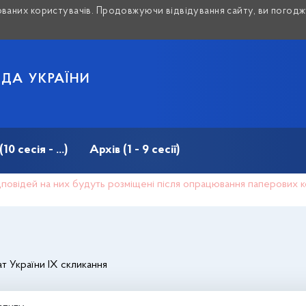
аних користувачів. Продовжуючи відвідування сайту, ви погоджу
АДА УКРАЇНИ
 сесія - ...)
Архів (1 - 9 сесії)
відповідей на них будуть розміщені після опрацювання паперових 
т України IX скликання