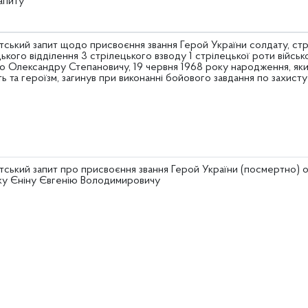
апиту
тський запит щодо присвоєння звання Герой України солдату, стр
ького відділення 3 стрілецького взводу 1 стрілецької роти війсь
ю Олександру Степановичу, 19 червня 1968 року народження, як
ь та героїзм, загинув при виконанні бойового завдання по захист
тський запит про присвоєння звання Герой України (посмертно) о
ку Єніну Євгенію Володимировичу