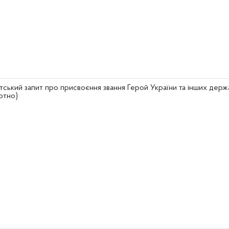
тський запит про присвоєння звання Герой України та інших дер
ртно)