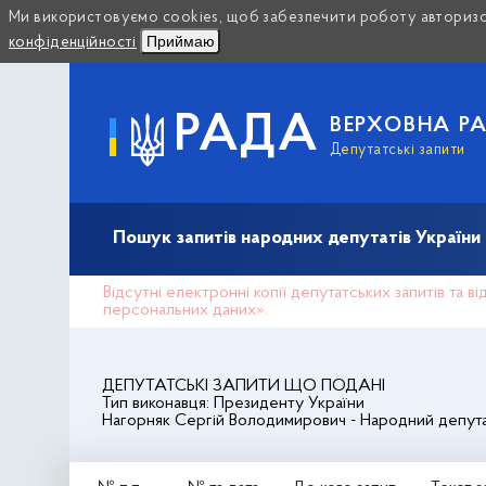
Ми використовуємо cookies, щоб забезпечити роботу авторизов
Приймаю
конфіденційності
РАДА
ВЕРХОВНА Р
Депутатські запити
Пошук запитів народних депутатів України (10
Відсутні електронні копії депутатських запитів та 
персональних даних».
ДЕПУТАТСЬКІ ЗАПИТИ ЩО ПОДАНІ
Тип виконавця:
Президенту України
Нагорняк Сергій Володимирович
- Народний депута