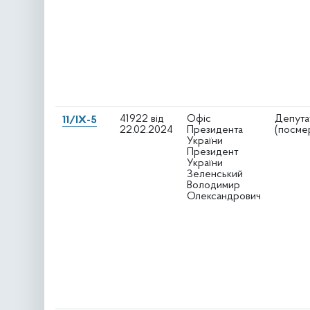
41922 від
Офіс
Депута
11/IX-5
22.02.2024
Президента
(посме
України
Президент
України
Зеленський
Володимир
Олександрович