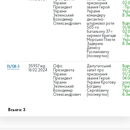
України
присвоєння
02.
Президент
звання Герой
- П
України
України
Укр
Зеленський
командиру
В.З
Володимир
десантно-
Олександрович
штурмової роти
Відп
505-го
01/4
батальону 37-ї
02.
окремої бригади
- П
Морської Піхоти
Укр
Задерею
В.З
Денису
Руслановичу
(посмертно)
35957 від
Офіс
Депутатський
Відп
11/IX-1
16.02.2024
Президента
запит про
01/2
України
присвоєння
01/2
Президент
звання Герой
04.
України
України Кротову
року
Зеленський
Богдану
Пре
Володимир
Сергійовичу
Укр
Олександрович
(посмертно)
В.З
Всього: 3