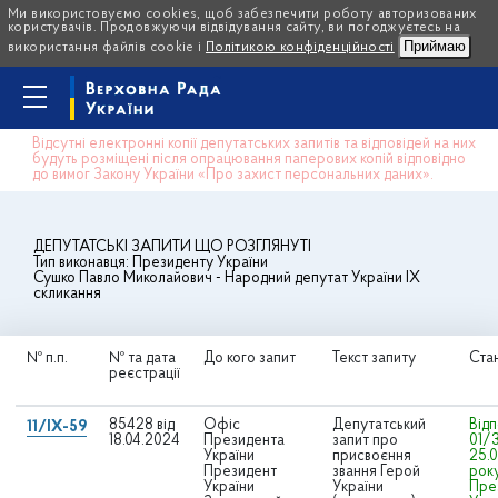
Ми використовуємо cookies, щоб забезпечити роботу авторизованих
користувачів. Продовжуючи відвідування сайту, ви погоджуєтесь на
Приймаю
використання файлів cookie і
Політикою конфіденційності
Відсутні електронні копії депутатських запитів та відповідей на них
будуть розміщені після опрацювання паперових копій відповідно
до вимог Закону України «Про захист персональних даних».
ДЕПУТАТСЬКІ ЗАПИТИ ЩО РОЗГЛЯНУТІ
Тип виконавця:
Президенту України
Сушко Павло Миколайович
- Народний депутат України IX
скликання
№ п.п.
№ та дата
До кого запит
Текст запиту
Ста
реєстрації
85428 від
Офіс
Депутатський
Відп
11/IX-59
18.04.2024
Президента
запит про
01/3
України
присвоєння
25.
Президент
звання Герой
року
України
України
Пре