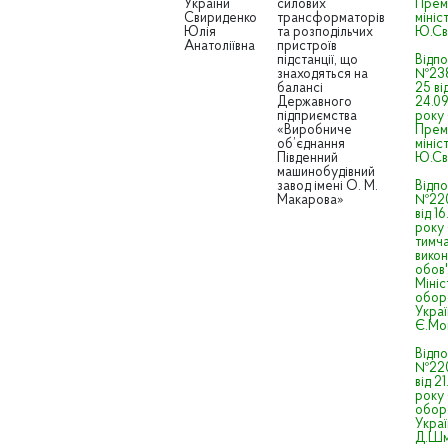
України
силових
Прем
Свириденко
трансформаторів
мініс
Юлія
та розподільчих
Ю.Св
Анатоліївна
пристроїв
підстанції, що
Відпо
знаходяться на
№238
балансі
25 ві
Державного
24.0
підприємства
року 
«Виробниче
Прем
об’єднання
мініс
Південний
Ю.Св
машинобудівний
завод імені О. М.
Відпо
Макарова»
№220
від 1
року 
тимч
вико
обов'
Мініс
обор
Украї
Є.Мо
Відпо
№220
від 2
року 
обор
Украї
Д.Шм