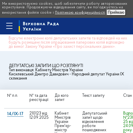
Ми використовуємо cookies, щоб забезпечити роботу авторизованих
користувачів. Продовжуючи відвідування сайту, ви погоджуєтесь на
Приймаю
використання файлів cookie і
Політикою конфіденційності
Відсутні електронні копії депутатських запитів та відповідей на них
будуть розміщені після опрацювання паперових копій відповідно
до вимог Закону України «Про захист персональних даних».
ДЕПУТАТСЬКІ ЗАПИТИ ЩО РОЗГЛЯНУТІ
Тип виконавця:
Кабінету Міністрів України
Кисилевський Дмитро Давидович
- Народний депутат України IX
скликання
№ п.п.
№ та дата
До кого
Текст запиту
Стан
реєстрації
запит
210123 від
Кабінет
Депутатський
Відпо
14/IX-17
12.09.2025
Міністрів
запит щодо
№238
України
відновлення
25 ві
Прем'єр-
роботи
24.0
міністр
пошкоджених
року 