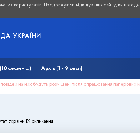
аних користувачів. Продовжуючи відвідування сайту, ви погоджу
АДА УКРАЇНИ
 сесія - ...)
Архів (1 - 9 сесії)
відповідей на них будуть розміщені після опрацювання паперових 
тат України IX скликання