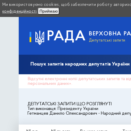
Ми використовуємо cookies, щоб забезпечити роботу авторизов
Приймаю
конфіденційності
РАДА
ВЕРХОВНА Р
Депутатські запити
Пошук запитів народних депутатів України (10
Відсутні електронні копії депутатських запитів та 
персональних даних».
ДЕПУТАТСЬКІ ЗАПИТИ ЩО РОЗГЛЯНУТІ
Тип виконавця:
Президенту України
Гетманцев Данило Олександрович
- Народний депу