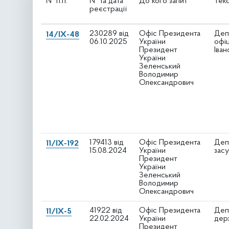
№ п.п.
№ та дата
До кого запит
Текс
реєстрації
230289 від
Офіс Президента
Деп
14/IX-48
06.10.2025
України
офі
Президент
Іван
України
Зеленський
Володимир
Олександрович
179413 від
Офіс Президента
Деп
11/IX-192
15.08.2024
України
засу
Президент
України
Зеленський
Володимир
Олександрович
41922 від
Офіс Президента
Депу
11/IX-5
22.02.2024
України
дер
Президент