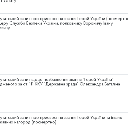
т запиту
утатський запит про присвоєння звання Герой України (посмертн
церу Служби Безпеки України, полковнику Вороничу Івану
овичу
утатський запит щодо позбавлення звання “Герой України”
дженого за ст. 111 ККУ “Державна зрада” Олександра Баталіна
татський запит про присвоєння звання Герой України та інших
жавних нагород (посмертно)