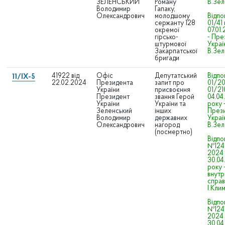
ЗЕЛЕНСЬКИЙ
Роману
В.Зел
Володимир
Гапаку,
Олександрович
молодшому
Відпо
сержанту 128
01/41 
окремої
07.01
гірсько-
- Пре
штурмової
Украї
Закарпатської
В.Зел
бригади
41922 від
Офіс
Депутатський
Відпо
11/IX-5
22.02.2024
Президента
запит про
01/20
України
присвоєння
01/21
Президент
звання Герой
04.04
України
України та
року 
Зеленський
інших
През
Володимир
державних
Украї
Олександрович
нагород
В.Зел
(посмертно)
Відпо
№124
2024 
30.04
року 
внутр
справ
І.Кли
Відпо
№124
2024 
30.04