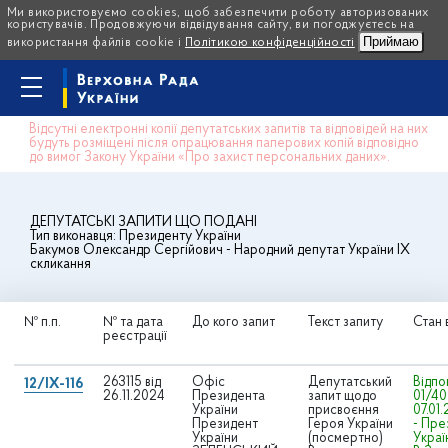
Ми використовуємо cookies, щоб забезпечити роботу авторизованих
користувачів. Продовжуючи відвідування сайту, ви погоджуєтесь на
Приймаю
використання файлів cookie і
Політикою конфіденційності
Відсутні електронні копії депутатських запитів та відповідей на них
будуть розміщені після опрацювання паперових копій відповідно
до вимог Закону України «Про захист персональних даних».
ДЕПУТАТСЬКІ ЗАПИТИ ЩО ПОДАНІ
Тип виконавця:
Президенту України
Бакумов Олександр Сергійович
- Народний депутат України IX
скликання
№ п.п.
№ та дата
До кого запит
Текст запиту
Стан 
реєстрації
263115 від
Офіс
Депутатський
Відпо
12/IX-116
26.11.2024
Президента
запит щодо
01/40
України
присвоєння
07.01
Президент
Героя України
- Пре
України
(посмертно)
Украї