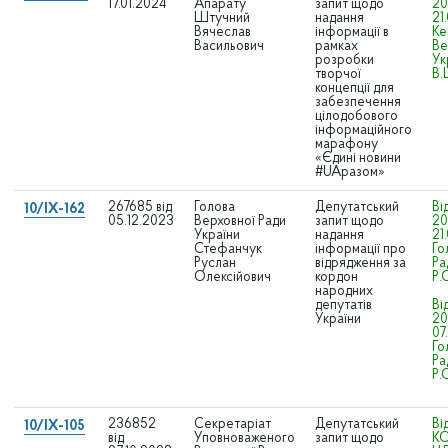
17.01.2024
Апарату
запит щодо
20
Штучний
надання
21
Вячеслав
інформації в
Ке
Васильович
рамках
Ве
розробки
Ук
творчої
В.
концепції для
забезпечення
цілодобового
інформаційного
марафону
«Єдині новини
#UAразом»
267685 від
Голова
Депутатський
Ві
10/IX-162
05.12.2023
Верховної Ради
запит щодо
20
України
надання
21
Стефанчук
інформації про
Го
Руслан
відрядження за
Ра
Олексійович
кордон
Р.
народних
депутатів
Ві
України
20
07
Го
Ра
Р.
236852
Секретаріат
Депутатський
Ві
10/IX-105
від
Уповноваженого
запит щодо
КО