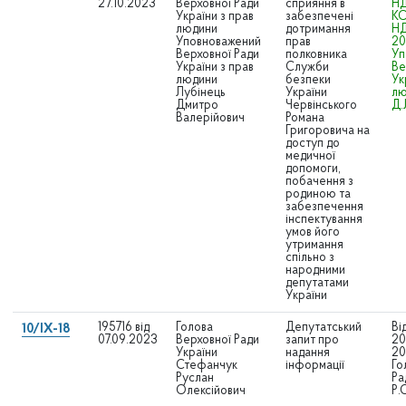
27.10.2023
Верховної Ради
сприяння в
НД
України з прав
забезпечені
КО
людини
дотримання
НД
Уповноважений
прав
20
Верховної Ради
полковника
Уп
України з прав
Служби
Ве
людини
безпеки
Ук
Лубінець
України
лю
Дмитро
Червінського
Д.
Валерійович
Романа
Григоровича на
доступ до
медичної
допомоги,
побачення з
родиною та
забезпечення
інспектування
умов його
утримання
спільно з
народними
депутатами
України
195716 від
Голова
Депутатський
Ві
10/IX-18
07.09.2023
Верховної Ради
запит про
20
України
надання
20
Стефанчук
інформації
Го
Руслан
Ра
Олексійович
Р.