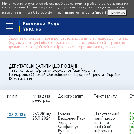
Ми використовуємо cookies, щоб забезпечити роботу авторизованих
користувачів. Продовжуючи відвідування сайту, ви погоджуєтесь на
Приймаю
використання файлів cookie і
Політикою конфіденційності
Відсутні електронні копії депутатських запитів та відповідей на них
будуть розміщені після опрацювання паперових копій відповідно
до вимог Закону України «Про захист персональних даних».
ДЕПУТАТСЬКІ ЗАПИТИ ЩО ПОДАНІ
Тип виконавця:
Органам Верховної Ради України
Гончаренко Олексій Олексійович
- Народний депутат України
IX скликання
№ п.п.
№ та дата
До кого запит
Текст запиту
Ст
реєстрації
262210 від
Голова
Депутатський
Ві
12/IX-128
25.11.2024
Верховної Ради
запит щодо
20
України
надання
02
Стефанчук
офіційної
Го
Руслан
інформації
Ра