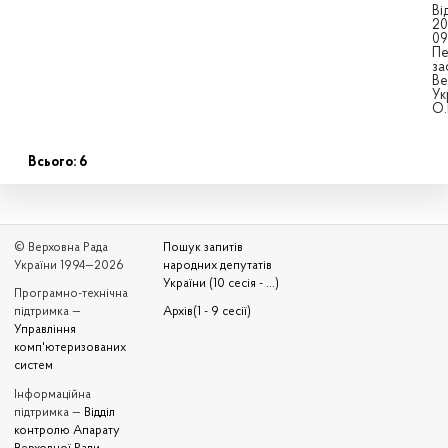
Ві
20
09
Пе
за
Ве
Ук
О.
Всього: 6
© Верховна Рада
Пошук запитів
України 1994—2026
народних депутатів
України (10 сесія - ...)
Програмно-технічна
підтримка —
Архів(1 - 9 сесії)
Управління
комп'ютеризованих
систем
Iнформаційна
підтримка —
Відділ
контролю Апарату