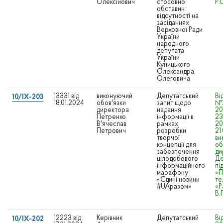
Олексійович
стосовно
Р.
обставин
відсутності на
засіданнях
Верховної Ради
України
народного
депутата
України
Куницького
Олександра
Олеговича
13331 від
виконуючий
Депутатський
Ві
10/IX-203
18.01.2024
обов'язки
запит щодо
№
директора
надання
20
Петренко
інформації в
23
В'ячеслав
рамках
20
Петрович
розробки
21
творчої
ви
концепції для
об
забезпечення
ди
цілодобового
Де
інформаційного
пі
марафону
«П
«Єдині новини
те
#UAразом»
«Р
В.
12223 від
Керівник
Депутатський
Ві
10/IX-202