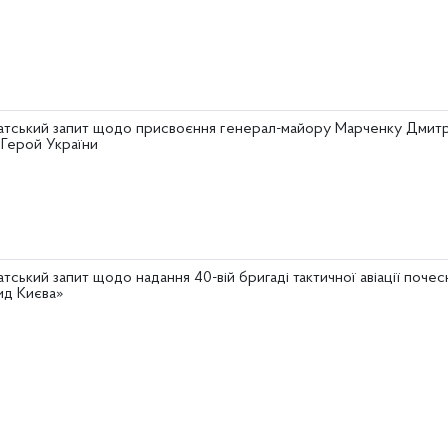
атський запит щодо присвоєння генерал-майору Марченку Дмит
 Герой України
тський запит щодо надання 40-вій бригаді тактичної авіації поче
ид Києва»