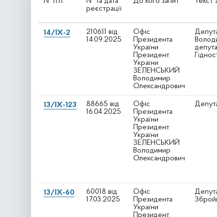
№ п.п.
№ та дата
До кого запит
Текст 
реєстрації
210611 від
Офіс
Депута
14/IX-2
14.09.2025
Президента
Володи
України
депута
Президент
Гіднос
України
ЗЕЛЕНСЬКИЙ
Володимир
Олександрович
88665 від
Офіс
Депута
13/IX-123
16.04.2025
Президента
України
Президент
України
ЗЕЛЕНСЬКИЙ
Володимир
Олександрович
60018 від
Офіс
Депута
13/IX-60
17.03.2025
Президента
Збройн
України
Президент