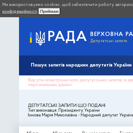
Ми використовуємо cookies, щоб забезпечити роботу авторизов
Приймаю
конфіденційності
РАДА
ВЕРХОВНА Р
Депутатські запити
Пошук запитів народних депутатів України (10
Відсутні електронні копії депутатських запитів та 
персональних даних».
ДЕПУТАТСЬКІ ЗАПИТИ ЩО ПОДАНІ
Тип виконавця:
Президенту України
Іонова Марія Миколаївна
- Народний депутат Україн