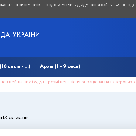
аних користувачів. Продовжуючи відвідування сайту, ви погоджу
АДА УКРАЇНИ
 сесія - ...)
Архів (1 - 9 сесії)
відповідей на них будуть розміщені після опрацювання паперових 
и IX скликання