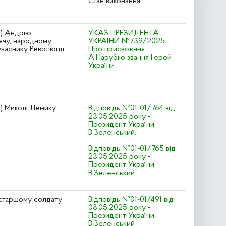
Стан виконання
о) Андрію
УКАЗ ПРЕЗИДЕНТА
ячу, народному
УКРАЇНИ №739/2025 —
учаснику Революції
Про присвоєння
А.Парубію звання Герой
України
) Миколі Лемику
Відповідь №01-01/764 від
23.05.2025 року -
Президент України
В.Зеленський.
Відповідь №01-01/765 від
23.05.2025 року -
Президент України
В.Зеленський.
 старшому солдату
Відповідь №01-01/491 від
08.05.2025 року -
Президент України
В.Зеленський