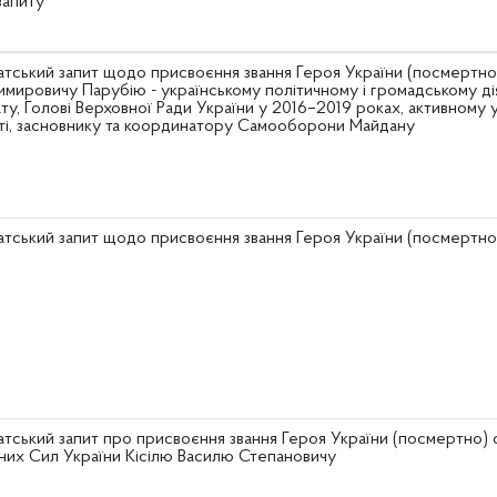
запиту
тський запит щодо присвоєння звання Героя України (посмертн
мировичу Парубію - українському політичному і громадському ді
ту, Голові Верховної Ради України у 2016–2019 роках, активному 
ті, засновнику та координатору Самооборони Майдану
тський запит щодо присвоєння звання Героя України (посмертно
тський запит про присвоєння звання Героя України (посмертно)
их Сил України Кісілю Василю Степановичу