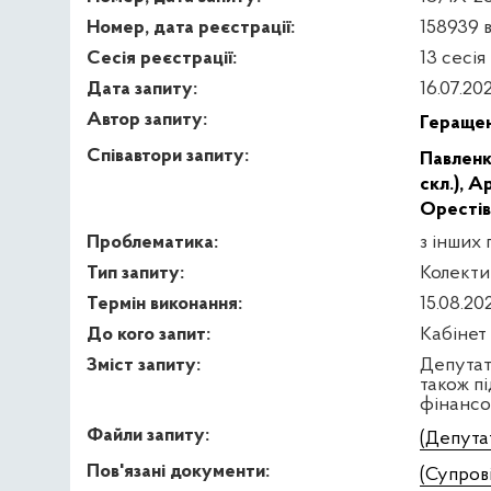
Номер, дата реєстрації:
158939 в
Сесія реєстрації:
13 сесія
Дата запиту:
16.07.20
Автор запиту:
Геращен
Співавтори запиту:
Павленк
скл.),
Ар
Орестівн
Проблематика:
з інших 
Тип запиту:
Колекти
Термін виконання:
15.08.20
До кого запит:
Кабінет
Зміст запиту:
Депутат
також п
фінансо
Файли запиту:
(Депута
Пов'язані документи:
(Супров