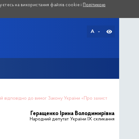
єтесь на використання файлів cookie і
Політикою
A
пій відповідно до вимог Закону України «Про захист
Геращенко Ірина Володимирівна
Народний депутат України IX скликання