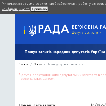
Ми використовуємо cookies, щоб забезпечити роботу авторизов
Приймаю
конфіденційності
РАДА
ВЕРХОВНА Р
Депутатські запити
Пошук запитів народних депутатів України (10
Картка депутатського запиту
Головна
Пошук
Відсутні електронні копії депутатських запитів та ві
персональних даних».
Номер, дата запиту:
13/IX-26