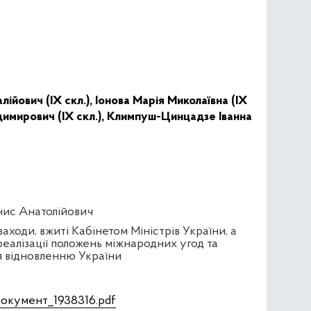
ійович (IX скл.),
Іонова Марія Миколаївна (IX
имирович (IX скл.),
Климпуш-Цинцадзе Іванна
енис Анатолійович
ходи, вжиті Кабінетом Міністрів України, а
еалізації положень міжнародних угод та
я відновленню України
Документ_1938316.pdf