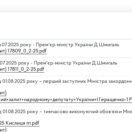
6.07.2025 року - Прем'єр-міністр України Д.Шмигаль
ит) 17809_0_2-25.pdf
6.07.2025 року - Прем'єр-міністр України Д.Шмигаль
ит) 17811_0_2-25.pdf
д 01.08.2025 року – перший заступник Міністра закордон
ит)
кий+запит+народному+депутату+України+І.Геращенко-1.
д 01.08.2025 року – тимчасово виконуючий обов’язки Мін
25 Кислиця пт.pdf
ит)