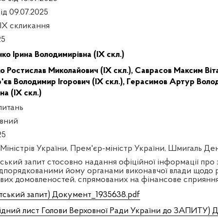
ід 09.07.2025
 IX скликання
25
ко Ірина Володимирівна (IX скл.)
о Ростислав Миколайович (IX скл.),
Саврасов Максим Вітал
'єв Володимир Ігорович (IX скл.),
Герасимов Артур Волод
а (IX скл.)
питань
вний
25
 Міністрів України, Прем'єр-міністр України, Шмигаль Д
ський запит стосовно надання офіційної інформації про за
ідпорядкованими йому органами виконавчої влади щодо р
вих домовленостей, спрямованих на фінансове сприянн
тський запит) Документ_1935638.pdf
ідний лист Голови Верховної Ради України до ЗАПИТУ) 