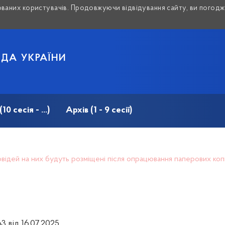
аних користувачів. Продовжуючи відвідування сайту, ви погоджу
АДА УКРАЇНИ
 сесія - ...)
Архів (1 - 9 сесії)
дповідей на них будуть розміщені після опрацювання паперових ко
3 від 16.07.2025