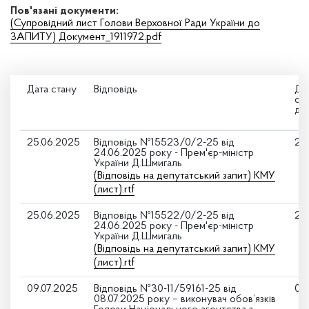
Пов'язані документи:
(Супровідний лист Голови Верховної Ради України до
ЗАПИТУ) Документ_1911972.pdf
Дата стану
Відповідь
Да
оз
де
25.06.2025
Відповідь №15523/0/2-25 від
24
24.06.2025 року - Прем'єр-міністр
України Д.Шмигаль
(Відповідь на депутатський запит) КМУ
(лист).rtf
25.06.2025
Відповідь №15522/0/2-25 від
24
24.06.2025 року - Прем'єр-міністр
України Д.Шмигаль
(Відповідь на депутатський запит) КМУ
(лист).rtf
09.07.2025
Відповідь №30-11/59161-25 від
08
08.07.2025 року – виконувач обов’язків