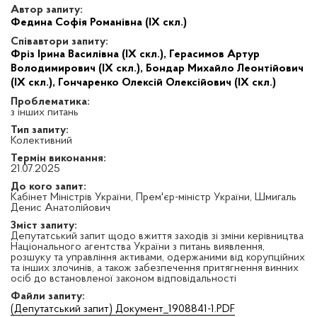
Автор запиту:
Федина Софія Романівна (IX скл.)
Співавтори запиту:
Фріз Ірина Василівна (IX скл.),
Герасимов Артур
Володимирович (IX скл.),
Бондар Михайло Леонтійович
(IX скл.),
Гончаренко Олексій Олексійович (IX скл.)
Проблематика:
з інших питань
Тип запиту:
Колективний
Термін виконання:
21.07.2025
До кого запит:
Кабінет Міністрів України, Прем'єр-міністр України, Шмигаль
Денис Анатолійович
Зміст запиту:
Депутатський запит щодо вжиття заходів зі зміни керівництва
Національного агентства України з питань виявлення,
розшуку та управління активами, одержаними від корупційних
та інших злочинів, а також забезпечення притягнення винних
осіб до встановленої законом відповідальності
Файли запиту:
(Депутатський запит) Документ_1908841-1.PDF