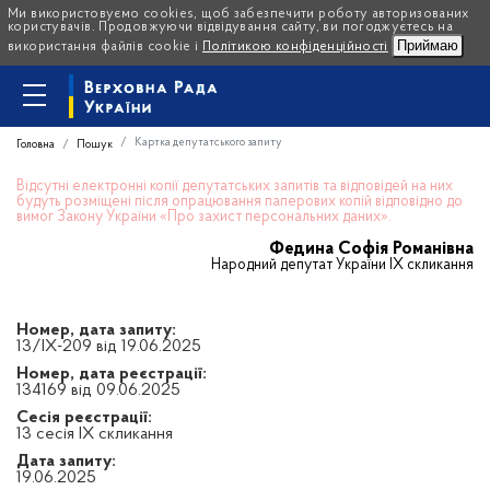
Ми використовуємо cookies, щоб забезпечити роботу авторизованих
користувачів. Продовжуючи відвідування сайту, ви погоджуєтесь на
Приймаю
використання файлів cookie і
Політикою конфіденційності
Картка депутатського запиту
Головна
Пошук
Відсутні електронні копії депутатських запитів та відповідей на них
будуть розміщені після опрацювання паперових копій відповідно до
вимог Закону України «Про захист персональних даних».
Федина Софія Романівна
Народний депутат України IX скликання
Номер, дата запиту:
13/IX-209 від 19.06.2025
Номер, дата реєстрації:
134169 від 09.06.2025
Сесія реєстрації:
13 сесія IX скликання
Дата запиту:
19.06.2025