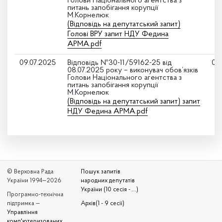
Голови Національного агентства з
питань запобігання корупції
М.Корнелюк
(Відповідь на депутатський запит)
Голові ВРУ запит НДУ Федина
АРМА.pdf
09.07.2025
Відповідь №30-11/59162-25 від
08
08.07.2025 року – виконувач обов’язків
Голови Національного агентства з
питань запобігання корупції
М.Корнелюк
(Відповідь на депутатський запит) запит
НДУ Федина АРМА.pdf
© Верховна Рада
Пошук запитів
України 1994—2026
народних депутатів
України (10 сесія - ...)
Програмно-технічна
підтримка —
Архів(1 - 9 сесії)
Управління
комп'ютеризованих