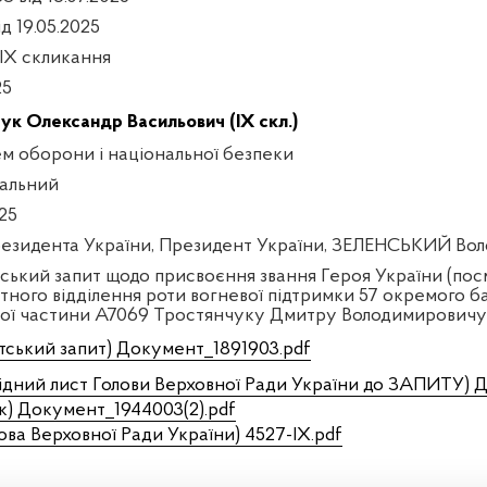
ід 19.05.2025
 IX скликання
25
чук Олександр Васильович (IX скл.)
ем оборони і національної безпеки
уальний
25
езидента України, Президент України, ЗЕЛЕНСЬКИЙ Во
ський запит щодо присвоєння звання Героя України (по
тного відділення роти вогневої підтримки 57 окремого 
вої частини А7069 Тростянчуку Дмитру Володимировичу
тський запит) Документ_1891903.pdf
ідний лист Голови Верховної Ради України до ЗАПИТУ) 
к) Документ_1944003(2).pdf
ова Верховної Ради України) 4527-ІХ.pdf