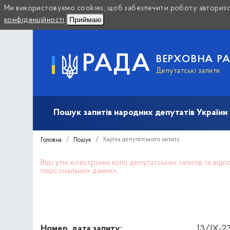
Ми використовуємо cookies, щоб забезпечити роботу авторизов
Приймаю
конфіденційності
РАДА
ВЕРХОВНА Р
Депутатські запити
Пошук запитів народних депутатів України (10
Картка депутатського запиту
Головна
Пошук
Відсутні електронні копії депутатських запитів та ві
персональних даних».
Номер, дата запиту:
13/IX-23