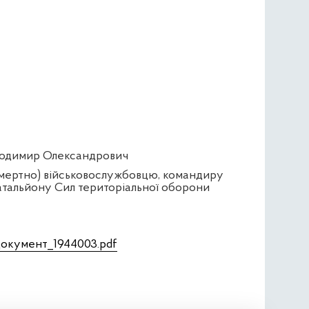
лодимир Олександрович
смертно) військовослужбовцю, командиру
батальйону Сил територіальної оборони
Документ_1944003.pdf