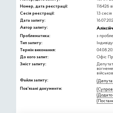
Номер, дата реєстрації:
116426 в
Сесія реєстрації:
13 сесія
Дата запиту:
16.07.20
Автор запиту:
Аліксій
Проблематика:
з пробл
Тип запиту:
Індивід
Термін виконання:
04.08.20
До кого запит:
Офіс Пр
Зміст запиту:
Депутат
вогнеме
військо
Файли запиту:
(Депута
Пов'язані документи:
(Супров
(Додато
(Постан