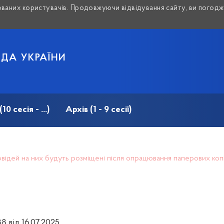
аних користувачів. Продовжуючи відвідування сайту, ви погоджу
АДА УКРАЇНИ
 сесія - ...)
Архів (1 - 9 сесії)
дповідей на них будуть розміщені після опрацювання паперових ко
8 від 16.07.2025