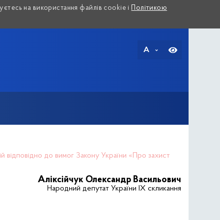
єтесь на використання файлів cookie і
Політикою
A
пій відповідно до вимог Закону України «Про захист
Аліксійчук Олександр Васильович
Народний депутат України IX скликання