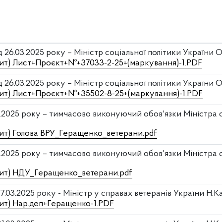
 26.03.2025 року – Міністр соціальної політики України
апит) Лист+Проєкт+№+37033-2-25+(маркування)-1.PDF
 26.03.2025 року – Міністр соціальної політики України
апит) Лист+Проєкт+№+35502-8-25+(маркування)-1.PDF
3.2025 року – тимчасово виконуючий обов'язки Міністра о
пит) Голова ВРУ_Геращенко_ветерани.pdf
3.2025 року – тимчасово виконуючий обов'язки Міністра о
апит) НДУ_Геращенко_ветерани.pdf
7.03.2025 року - Міністр у справах ветеранів України Н.
пит) Нар.деп+Геращенко-1.PDF