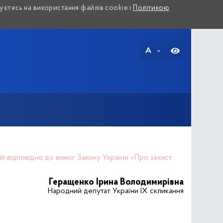
єтесь на використання файлів cookie і
Політикою
A
пій відповідно до вимог Закону України «Про захист
Геращенко Ірина Володимирівна
Народний депутат України IX скликання