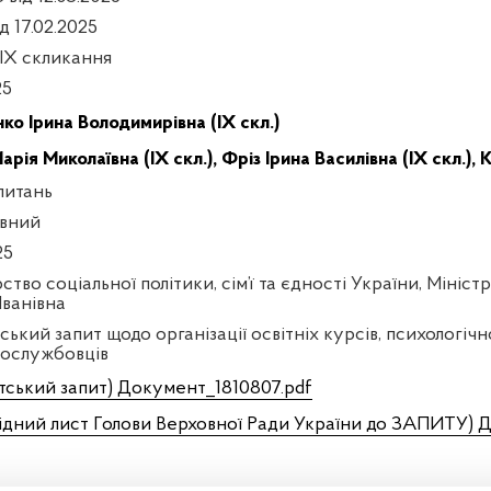
д 17.02.2025
 IX скликання
25
ко Ірина Володимирівна (IX скл.)
арія Миколаївна (IX скл.),
Фріз Ірина Василівна (IX скл.),
К
питань
вний
25
ство соціальної політики, сім’ї та єдності України, Мініс
Іванівна
ький запит щодо організації освітніх курсів, психологічн
вослужбовців
тський запит) Документ_1810807.pdf
ідний лист Голови Верховної Ради України до ЗАПИТУ) 