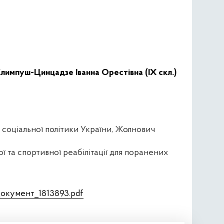
лимпуш-Цинцадзе Іванна Орестівна (IX скл.)
тр соціальної політики України, Жолнович
ої та спортивної реабілітації для поранених
Документ_1813893.pdf