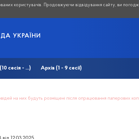
аних користувачів. Продовжуючи відвідування сайту, ви погоджу
АДА УКРАЇНИ
 сесія - ...)
Архів (1 - 9 сесії)
дповідей на них будуть розміщені після опрацювання паперових ко
 від 12.03.2025