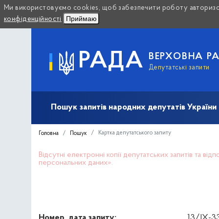
Ми використовуємо cookies, щоб забезпечити роботу авторизов
Приймаю
конфіденційності
РАДА
ВЕРХОВНА Р
Депутатські запити
Пошук запитів народних депутатів України (10
Картка депутатського запиту
Головна
Пошук
Відсутні електронні копії депутатських запитів та ві
персональних даних».
Номер, дата запиту:
13/IX-33