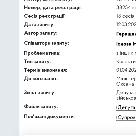
Номер, дата реєстрації:
38254 ві
Сесія реєстрації:
13 сесія
Дата запиту:
12.03.20
Автор запиту:
Геращен
Співавтори запиту:
Іонова М
Проблематика:
з інших 
Тип запиту:
Колекти
Термін виконання:
01.04.20
До кого запит:
Міністер
Оксана 
Зміст запиту:
Депутатс
військо
Файли запиту:
(Депута
Пов'язані документи:
(Супров