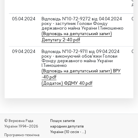
де
05.04.2024
Відповідь №10-72-9272 від 04.04.2024
05
року - заступник Голови Фонду
державного майна України І.Тимошенко
(Відповідь на депутатський запит)
Депутату 2-40.pdf
09.04.2024
Відповідь №10-72-9711 від 09.04.2024
09
року - виконуючий обов'язки Голови
Фонду державного майна України
І.Тимошенко
(Відповідь на депутатський запит) ВРУ
-40.pdf
(Додаток) ФДМУ 40.pdf
© Верховна Рада
Пошук запитів
України 1994—2026
народних депутатів
України (10 сесія - ...)
Програмно-технічна