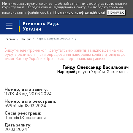
Ми використовуємо cookies, щоб забезпечити роботу авторизованих
користувачів. Продовжуючи відвідування сайту, ви погоджуєтесь на
Приймаю
використання файлів cookie і
Політикою конфіденційності
Картка депутатського запиту
Головна
Пошук
Відсутні електронні копії депутатських запитів та відповідей на них
будуть розміщені після опрацювання паперових копій відповідно до
вимог Закону України «Про захист персональних даних».
Гайду Олександр Васильович
Народний депутат України IX скликання
Номер, дата запиту:
11/IX-43 від 20.03.2024
Номер, дата реєстрації:
59951 від 18.03.2024
Сесія реєстрації:
11 сесія IX скликання
Дата запиту:
20.03.2024