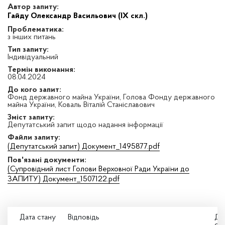
Автор запиту:
Гайду Олександр Васильович (IX скл.)
Проблематика:
з інших питань
Тип запиту:
Індивідуальний
Термін виконання:
08.04.2024
До кого запит:
Фонд державного майна України, Голова Фонду державного
майна України, Коваль Віталій Станіславович
Зміст запиту:
Депутатський запит щодо надання інформації
Файли запиту:
(Депутатський запит) Документ_1495877.pdf
Пов'язані документи:
(Супровідний лист Голови Верховної Ради України до
ЗАПИТУ) Документ_1507122.pdf
Дата стану
Відповідь
Да
оз