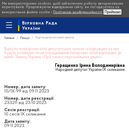
Ми використовуємо cookies, щоб забезпечити роботу авторизованих
користувачів. Продовжуючи відвідування сайту, ви погоджуєтесь на
Приймаю
використання файлів cookie і
Політикою конфіденційності
Картка депутатського запиту
Головна
Пошук
Відсутні електронні копії депутатських запитів та відповідей на них
будуть розміщені після опрацювання паперових копій відповідно до
вимог Закону України «Про захист персональних даних».
Геращенко Ірина Володимирівна
Народний депутат України IX скликання
Номер, дата запиту:
10/IX-99 від 09.11.2023
Номер, дата реєстрації:
233211 від 23.10.2023
Сесія реєстрації:
10 сесія IX скликання
Дата запиту:
09.11.2023