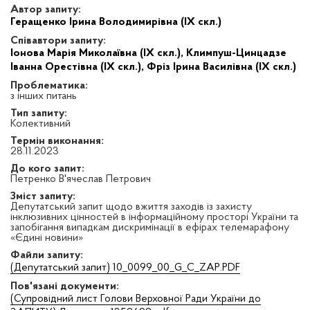
Автор запиту:
Геращенко Ірина Володимирівна (IX скл.)
Співавтори запиту:
Іонова Марія Миколаївна (IX скл.),
Климпуш-Цинцадзе
Іванна Орестівна (IX скл.),
Фріз Ірина Василівна (IX скл.)
Проблематика:
з інших питань
Тип запиту:
Колективний
Термін виконання:
28.11.2023
До кого запит:
Петренко В'ячеслав Петрович
Зміст запиту:
Депутатський запит щодо вжиття заходів із захисту
інклюзивних цінностей в інформаційному просторі України та
запобігання випадкам дискримінації в ефірах телемарафону
«Єдині новини»
Файли запиту:
(Депутатський запит) 10_0099_00_G_C_ZAP.PDF
Пов'язані документи:
(Супровідний лист Голови Верховної Ради України до