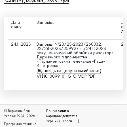
ЗАПИТУ) Документ_1359629.pdf
Дата
Відповідь
Да
стану
оз
де
24.11.2023
Відповіді №23/25-2023/260032;
24.
23/28-2023/259927 від 24.11.2023
року - виконуючий обов’язки директора
Державного підприємства
«Парламентський телеканал «Рада»
В.Петренко
(Відповідь на депутатський запит)
V1$10_0099_01_G_C_VDP.PDF
© Верховна Рада
Пошук запитів
України 1994—2026
народних депутатів
України (10 сесія - ...)
Програмно-технічна