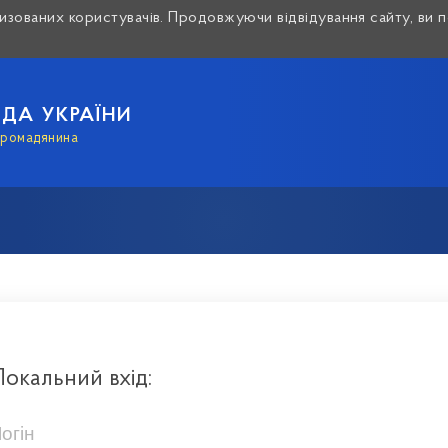
зованих користувачів. Продовжуючи відвідування сайту, ви п
АДА УКРАЇНИ
громадянина
Локальний вхід: