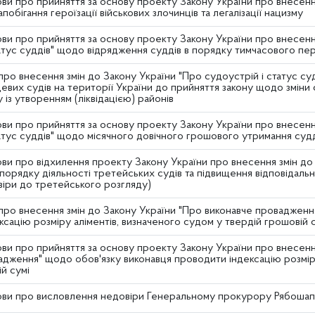
ви про прийняття за основу проекту Закону України про внесення
побігання героїзації військових злочинців та легалізації нацизму
ви про прийняття за основу проекту Закону України про внесенн
татус суддів" щодо відрядження суддів в порядку тимчасового пе
про внесення змін до Закону України "Про судоустрій і статус су
евих судів на території України до прийняття закону щодо зміни 
у із утворенням (ліквідацією) районів
ви про прийняття за основу проекту Закону України про внесенн
атус суддів" щодо місячного довічного грошового утримання судді
ви про відхилення проекту Закону України про внесення змін до 
порядку діяльності третейських судів та підвищення відповідаль
віри до третейського розгляду)
про внесення змін до Закону України "Про виконавче провадженн
сацію розміру аліментів, визначеного судом у твердій грошовій с
ви про прийняття за основу проекту Закону України про внесенн
адження" щодо обов'язку виконавця проводити індексацію розміру
й сумі
ви про висловлення недовіри Генеральному прокурору Рябошапці