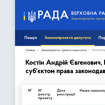
РАДА
ВЕРХОВНА Р
Законопроєкти, проєкт
Пошук
Законопроєкти депутата
Пор
Законотвор
Головна
Законопроєкти, проєкти інших актів
Костін Андрій Євгенович, 
суб'єктом права законодавч
№
№
Дата
Назва законоп
реєстр.
реєстрації
проєкту