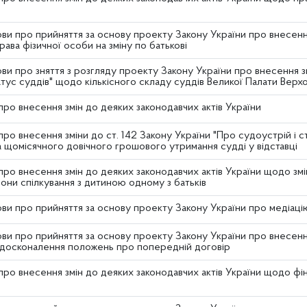
ви про прийняття за основу проекту Закону України про внесення
ава фізичної особи на зміну по батькові
ви про зняття з розгляду проекту Закону України про внесення з
атус суддів" щодо кількісного складу суддів Великої Палати Вер
ро внесення змін до деяких законодавчих актів України
ро внесення зміни до ст. 142 Закону України "Про судоустрій і 
а щомісячного довічного грошового утримання судді у відставці
про внесення змін до деяких законодавчих актів України щодо зм
они спілкування з дитиною одному з батьків
ви про прийняття за основу проекту Закону України про медіаці
ви про прийняття за основу проекту Закону України про внесення
досконалення положень про попередній договір
про внесення змін до деяких законодавчих актів України щодо фі