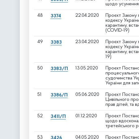
щодо усунення 
48
22.04.2020
Проєкт Закону 
3374
кодексу України
карантину, вст
(COVID-19)
49
23.04.2020
Проєкт Закону 
3383
кодексу України
карантину, вст
19)
50
13.05.2020
Проєкт Постано
3383/П
процесуального
судочинства Укр
України для за
51
05.06.2020
Проєкт Постано
3386/П
Цивільного про
прав дітей, та
52
01.12.2020
Проєкт Постано
3411/П
щодо вдосконал
третейського р
53
04.05.2020
Проєкт Постано
3426