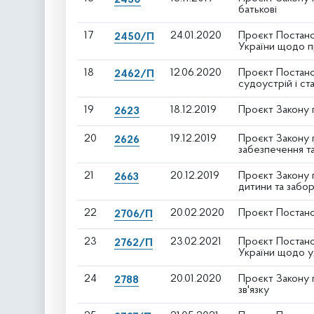
батькові
17
24.01.2020
Проєкт Постано
2450/П
України щодо пр
18
12.06.2020
Проєкт Постано
2462/П
судоустрій і ст
19
18.12.2019
Проєкт Закону п
2623
20
19.12.2019
Проєкт Закону п
2626
забезпечення т
21
20.12.2019
Проєкт Закону 
2663
дитини та забор
22
20.02.2020
Проєкт Постано
2706/П
23
23.02.2021
Проєкт Постано
2762/П
України щодо у
24
20.01.2020
Проєкт Закону 
2788
зв'язку