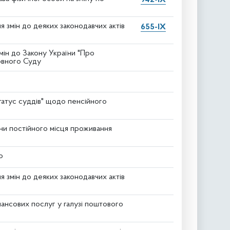
 змін до деяких законодавчих актів
655-IX
мін до Закону України "Про
ховного Суду
статус суддів" щодо пенсійного
іни постійного місця проживання
ю
 змін до деяких законодавчих актів
нансових послуг у галузі поштового