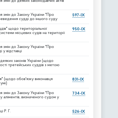
 змін до деяких законодавчих актів
я змін до Закону України "Про
597-IX
реведення судді до іншого суду
ддів" щодо територіальної
950-IX
системи місцевих судів на території
я змін до Закону України "Про
 у відставці
деяких законів України (щодо
ності третейських суддів з метою
я" (щодо обов'язку виконавця
831-IX
умі)
я змін до Закону України "Про
734-IX
 аліментів, визначеного судом у
 Р. Г.
526-IX