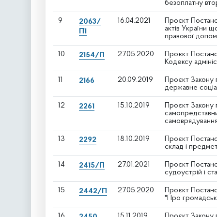
безоплатну вто
9
16.04.2021
Проєкт Постано
2063/
актів України 
П1
правової допом
10
27.05.2020
Проєкт Постано
2154/П
Кодексу адміні
11
20.09.2019
Проєкт Закону п
2166
державне соціа
12
15.10.2019
Проєкт Закону 
2261
самопредставни
самоврядування
13
18.10.2019
Проєкт Постано
2292
склад і предмет
14
27.01.2021
Проєкт Постано
2415/П
судоустрій і ст
15
27.05.2020
Проєкт Постано
2442/П
"Про громадськ
16
15.11.2019
Проєкт Закону п
2450