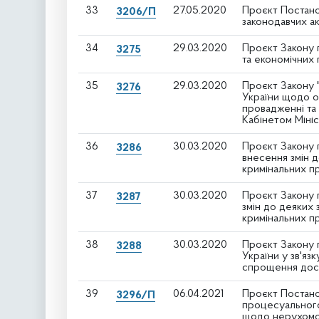
33
27.05.2020
Проєкт Постано
3206/П
законодавчих а
34
29.03.2020
Проєкт Закону 
3275
та економічних 
35
29.03.2020
Проєкт Закону 
3276
України щодо о
провадженні та
Кабінетом Міні
36
30.03.2020
Проєкт Закону 
3286
внесення змін 
кримінальних п
37
30.03.2020
Проєкт Закону 
3287
змін до деяких
кримінальних 
38
30.03.2020
Проєкт Закону 
3288
України у зв'яз
спрощення досу
39
06.04.2021
Проєкт Постано
3296/П
процесуального
щодо нерухомо