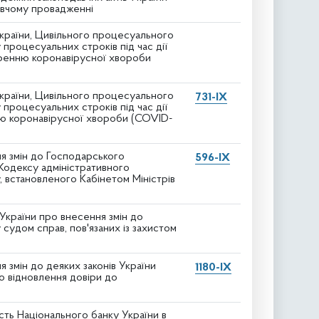
навчому провадженні
країни, Цивільного процесуального
процесуальних строків під час дії
иренню коронавірусної хвороби
країни, Цивільного процесуального
731-IX
процесуальних строків під час дії
нню коронавірусної хвороби (COVID-
я змін до Господарського
596-IX
Кодексу адміністративного
, встановленого Кабінетом Міністрів
України про внесення змін до
удом справ, пов'язаних із захистом
 змін до деяких законів України
1180-IX
ю відновлення довіри до
сть Національного банку України в