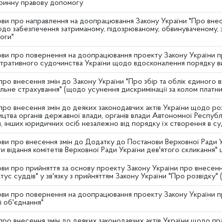
ринну правову допомогу
ви про направлення на доопрацювання Закону України "Про внес
щодо забезпечення затриманому, підозрюваному, обвинуваченому,
оги"
ви про повернення на доопрацювання проекту Закону України пр
стративного судочинства України щодо вдосконалення порядку 
ро внесення змін до Закону України "Про збір та облік єдиного 
льне страхування" (щодо усунення дискримінації за колом платни
про внесення змін до деяких законодавчих актів України щодо 
цтва органів державної влади, органів влади Автономної Республі
, інших юридичних осіб незалежно від порядку їх створення в су
ви про внесення змін до Додатку до Постанови Верховної Ради Ук
и відання комітетів Верховної Ради України дев'ятого скликання"
ви про прийняття за основу проекту Закону України про внесенн
атус суддів" у зв'язку з прийняттям Закону України "Про розвідку" 
ви про повернення на доопрацювання проекту Закону України пр
і об'єднання"
ро внесення змін до деяких законодавчих актів України щодо пра