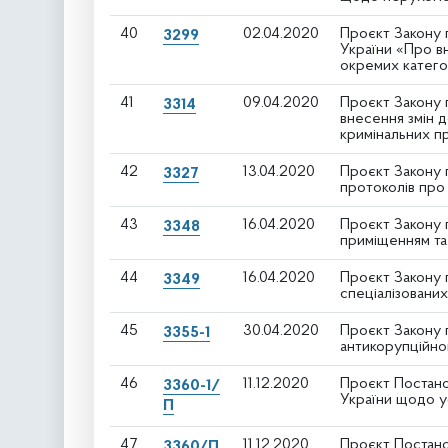
40
02.04.2020
Проєкт Закону 
3299
України «Про в
окремих катего
41
09.04.2020
Проєкт Закону п
3314
внесення змін 
кримінальних п
42
13.04.2020
Проєкт Закону 
3327
протоколів про
43
16.04.2020
Проєкт Закону 
3348
приміщенням та
44
16.04.2020
Проєкт Закону 
3349
спеціалізованих
45
30.04.2020
Проєкт Закону п
3355-1
антикорупційно
46
11.12.2020
Проєкт Постано
3360-1/
України щодо у
П
47
11.12.2020
Проєкт Постано
3360/П