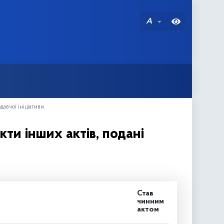
A
давчої ініціативи
ти інших актів, подані
Став
чинним
актом