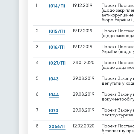
1
19.12.2019
Проєкт Постано
1014/П1
(щодо закріпле
антикорупційне
бюро України і
2
19.12.2019
Проєкт Постано
1015/П1
(щодо законодав
3
19.12.2019
Проєкт Постано
1016/П1
України (щодо 
4
24.01.2020
Проєкт Постано
1027/П1
(щодо додатков
5
29.08.2019
Проєкт Закону 
1043
депутатів у хо
6
29.08.2019
Проєкт Закону 
1044
документообігу
7
29.08.2019
Проєкт Закону 
1070
реструктуризац
8
12.02.2020
Проєкт Постано
2056/П
безоплатну пра