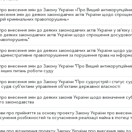
про внесення змін до Закону України «Про Вищий антикорупційний
несення змін до деяких законодавчих актів України щодо спроще
рій кримінальних правопорушень»
ро внесення змін до деяких законодавчих актів України у зв'язку
до деяких законодавчих актів України щодо спрощення досудовог
равопорушень"
про внесення змін до деяких законодавчих актів України щодо у
 адміністративне правопорушення за порушення права на інформ
про внесення змін до Закону України "Про Вищий антикорупційн
 інших питань роботи суду
про внесення змін до Закону України "Про судоустрій і статус с
 судів суб'єктами управління об'єктами державної власності
ро внесення змін до деяких законів України щодо визначення суб
го законодавства
ви про прийняття за основу проекту Закону України про внесення
сунення розбіжностей та осучаснення реалізації майна в іпотеці 
ви про відхилення проекту Закону України про внесення змін до 