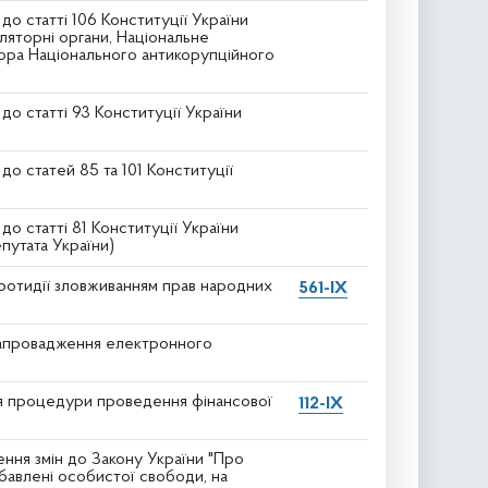
о статті 106 Конституції України
яторні органи, Національне
тора Національного антикорупційного
о статті 93 Конституції України
о статей 85 та 101 Конституції
 статті 81 Конституції України
утата України)
ротидії зловживанням прав народних
561-IX
запровадження електронного
ня процедури проведення фінансової
112-IX
ня змін до Закону України "Про
бавлені особистої свободи, на