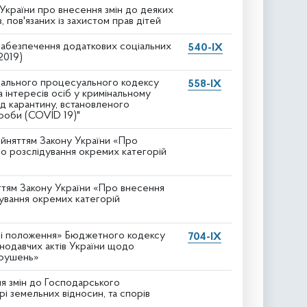
України про внесення змін до деяких
пов'язаних із захистом прав дітей
 забезпечення додаткових соціальних
540-IX
2019)
інального процесуального кодексу
558-IX
інтересів осіб у кримінальному
д карантину, встановленого
роби (COVID 19)"
ийняттям Закону України «Про
о розслідування окремих категорій
яттям Закону України «Про внесення
ування окремих категорій
дні положення» Бюджетного кодексу
704-IX
онодавчих актів України щодо
орушень»
я змін до Господарського
і земельних відносин, та спорів