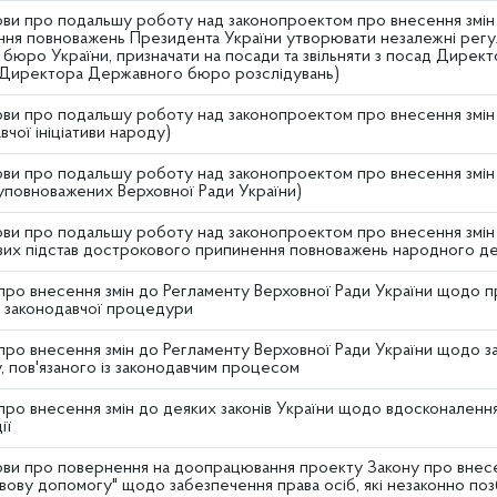
ви про подальшу роботу над законопроектом про внесення змін д
ння повноважень Президента України утворювати незалежні регул
 бюро України, призначати на посади та звільняти з посад Дирек
 Директора Державного бюро розслідувань)
ви про подальшу роботу над законопроектом про внесення змін д
чої ініціативи народу)
ви про подальшу роботу над законопроектом про внесення змін д
уповноважених Верховної Ради України)
ви про подальшу роботу над законопроектом про внесення змін до
их підстав дострокового припинення повноважень народного деп
про внесення змін до Регламенту Верховної Ради України щодо п
ді законодавчої процедури
про внесення змін до Регламенту Верховної Ради України щодо 
, пов'язаного із законодавчим процесом
про внесення змін до деяких законів України щодо вдосконален
ії
ви про повернення на доопрацювання проекту Закону про внесен
вову допомогу" щодо забезпечення права осіб, які незаконно поз