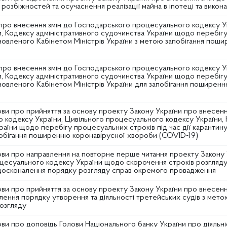
розбіжностей та осучаснення реалізації майна в іпотеці та вико
про внесення змін до Господарського процесуального кодексу У
, Кодексу адміністративного судочинства України щодо перебігу 
ановленого Кабінетом Міністрів України з метою запобігання пош
про внесення змін до Господарського процесуального кодексу У
, Кодексу адміністративного судочинства України щодо перебігу 
ановленого Кабінетом Міністрів України для запобігання пошире
ви про прийняття за основу проекту Закону України про внесенн
 кодексу України, Цивільного процесуального кодексу України, 
аїни щодо перебігу процесуальних строків під час дії карантину
побігання поширенню коронавірусної хвороби (COVID-19)
ви про направлення на повторне перше читання проекту Закону 
цесуального кодексу України щодо скорочення строків розгляду с
 вдосконалення порядку розгляду справ окремого провадження
ви про прийняття за основу проекту Закону України про внесення
ення порядку утворення та діяльності третейських судів з мето
озгляду
ви про доповідь Голови Національного банку України про діяльні