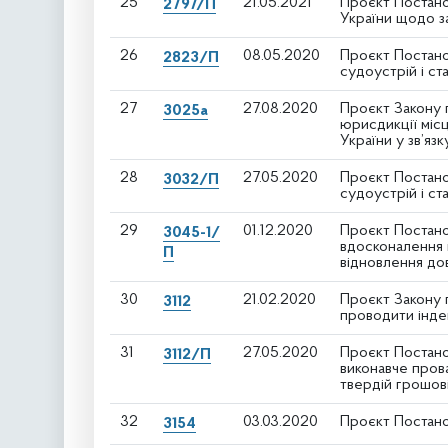
25
21.05.2021
Проєкт Постано
2797/П
України щодо за
26
08.05.2020
Проєкт Постано
2823/П
судоустрій і с
27
27.08.2020
Проєкт Закону 
3025а
юрисдикції місц
України у зв’язк
28
27.05.2020
Проєкт Постано
3032/П
судоустрій і ст
29
01.12.2020
Проєкт Постано
3045-1/
вдосконалення 
П
відновлення до
30
21.02.2020
Проєкт Закону 
3112
проводити індек
31
27.05.2020
Проєкт Постано
3112/П
виконавче пров
твердій грошові
32
03.03.2020
Проєкт Постано
3154