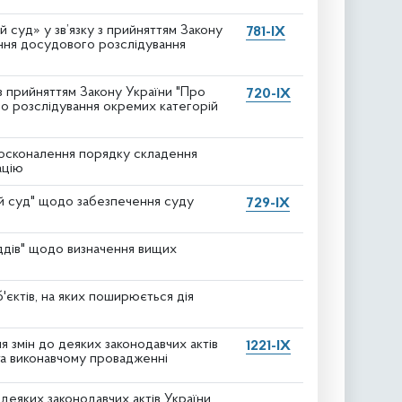
 суд» у зв’язку з прийняттям Закону
781-IX
ння досудового розслідування
 з прийняттям Закону України "Про
720-IX
о розслідування окремих категорій
досконалення порядку складення
ацію
ий суд" щодо забезпечення суду
729-IX
уддів" щодо визначення вищих
'єктів, на яких поширюється дія
 змін до деяких законодавчих актів
1221-IX
та виконавчому провадженні
деяких законодавчих актів України