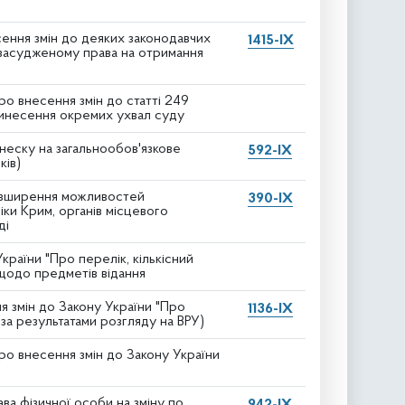
ення змін до деяких законодавчих
1415-IX
 засудженому права на отримання
о внесення змін до статті 249
винесення окремих ухвал суду
внеску на загальнообов'язкове
592-IX
ків)
розширення можливостей
390-IX
ки Крим, органів місцевого
ді
раїни "Про перелік, кількісний
 щодо предметів відання
я змін до Закону України "Про
1136-IX
(за результатами розгляду на ВРУ)
о внесення змін до Закону України
ва фізичної особи на зміну по
942-IX