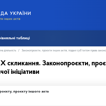
АДА УКРАЇНИ
и інших актів
івняльні таблиці
ча діяльність
Законопроєкти, проєкти інших актів, подані суб'єктом права законо
IX скликання. Законопроєкти, проєк
ої ініціативи
роєкту, проєкту іншого акта