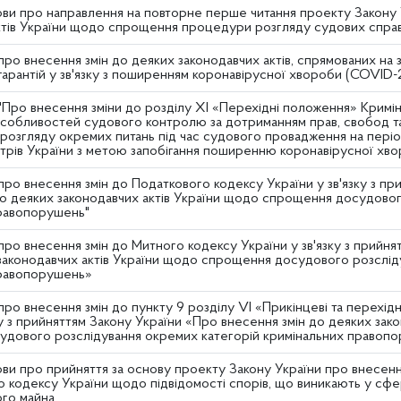
ви про направлення на повторне перше читання проекту Закону 
ктів України щодо спрощення процедури розгляду судових справ, 
про внесення змін до деяких законодавчих актів, спрямованих на
гарантій у зв'язку з поширенням коронавірусної хвороби (COVID-
"Про внесення зміни до розділу XI «Перехідні положення» Крим
собливостей судового контролю за дотриманням прав, свобод та 
 розгляду окремих питань під час судового провадження на періо
стрів України з метою запобігання поширенню коронавірусної хво
про внесення змін до Податкового кодексу України у зв'язку з пр
до деяких законодавчих актів України щодо спрощення досудовог
равопорушень"
про внесення змін до Митного кодексу України у зв'язку з прийн
 законодавчих актів України щодо спрощення досудового розслід
правопорушень»
про внесення змін до пункту 9 розділу VI «Прикінцеві та перехі
ку з прийняттям Закону України «Про внесення змін до деяких зак
дового розслідування окремих категорій кримінальних правоп
ви про прийняття за основу проекту Закону України про внесенн
 кодексу України щодо підвідомості спорів, що виникають у сфер
го майна