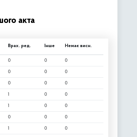
шого акта
Врах. ред.
Інше
Немає висн.
0
0
0
0
0
0
0
0
0
1
0
0
1
0
0
0
0
0
1
0
0