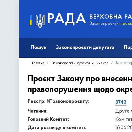
РАДА
ВЕРХОВНА Р
Законопроєкти, проєкт
Пошук
Законопроєкти депутата
Пор
Законотвор
Головна
Законопроєкти, проєкти інших актів
Проєкт Закону про внесення
правопорушення щодо окре
Реєстр. № законопроєкту:
3743
Читання:
Друге 
Головний Комітет:
Комітет
Дата розгляду в комітеті:
16.06.2