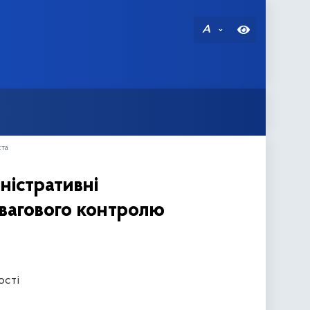
A
кта
ністративні
вагового контролю
ості