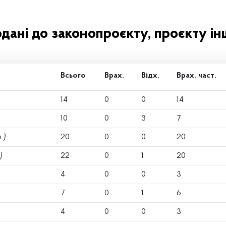
одані до законопроєкту, проєкту ін
Всього
Врах.
Відх.
Врах. част.
14
0
0
14
10
0
3
7
.)
20
0
0
20
)
22
0
1
20
4
0
0
3
7
0
1
6
4
0
0
3