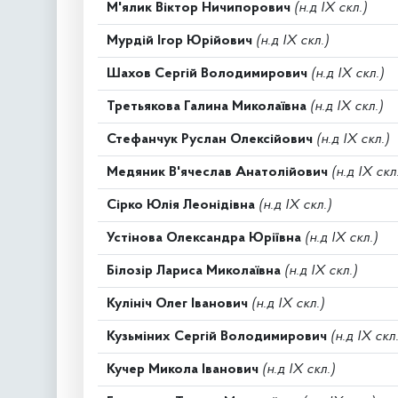
М'ялик Віктор Ничипорович
(н.д IX скл.)
Мурдій Ігор Юрійович
(н.д IX скл.)
Шахов Сергій Володимирович
(н.д IX скл.)
Третьякова Галина Миколаївна
(н.д IX скл.)
Стефанчук Руслан Олексійович
(н.д IX скл.)
Медяник В'ячеслав Анатолійович
(н.д IX скл
Сірко Юлія Леонідівна
(н.д IX скл.)
Устінова Олександра Юріївна
(н.д IX скл.)
Білозір Лариса Миколаївна
(н.д IX скл.)
Кулініч Олег Іванович
(н.д IX скл.)
Кузьміних Сергій Володимирович
(н.д IX скл.
Кучер Микола Іванович
(н.д IX скл.)