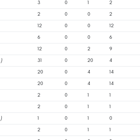
3
0
1
2
2
0
0
2
12
0
0
12
6
0
0
6
12
0
2
9
.)
31
0
20
4
20
0
4
14
20
0
4
14
2
0
1
1
2
0
1
1
)
1
0
1
0
2
0
1
1