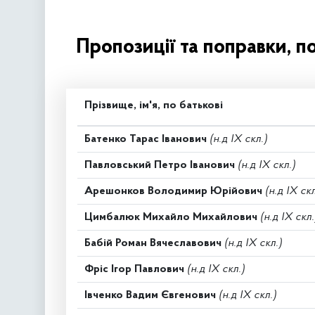
Пропозиції та поправки, п
Прізвище, ім'я, по батькові
Батенко Тарас Іванович
(н.д IX скл.)
Павловський Петро Іванович
(н.д IX скл.)
Арешонков Володимир Юрійович
(н.д IX скл
Цимбалюк Михайло Михайлович
(н.д IX скл.
Бабій Роман Вячеславович
(н.д IX скл.)
Фріс Ігор Павлович
(н.д IX скл.)
Івченко Вадим Євгенович
(н.д IX скл.)