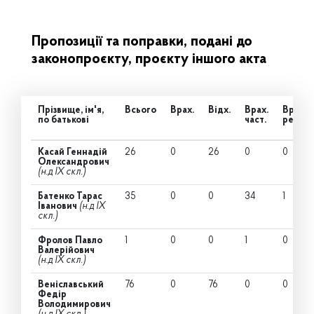
Пропозиції та поправки, подані до
законопроєкту, проєкту іншого акта
Прізвище, ім'я,
Всього
Врах.
Відх.
Врах.
Врах.
по батькові
част.
ред.
Касай Геннадій
26
0
26
0
0
Олександрович
(н.д IX скл.)
Батенко Тарас
35
0
0
34
1
Іванович
(н.д IX
скл.)
Фролов Павло
1
0
0
1
0
Валерійович
(н.д IX скл.)
Веніславський
76
0
76
0
0
Федір
Володимирович