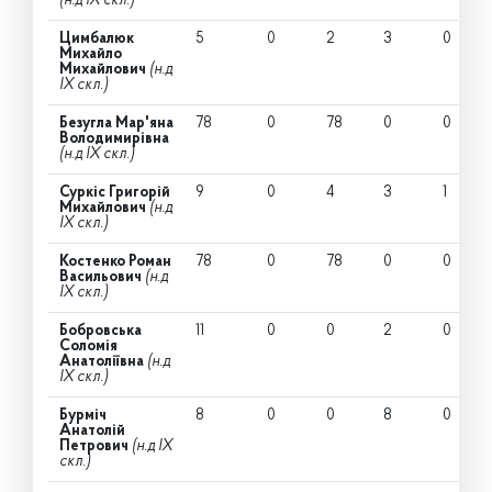
(н.д IX скл.)
Цимбалюк
5
0
2
3
0
Михайло
Михайлович
(н.д
IX скл.)
Безугла Мар'яна
78
0
78
0
0
Володимирівна
(н.д IX скл.)
Суркіс Григорій
9
0
4
3
1
Михайлович
(н.д
IX скл.)
Костенко Роман
78
0
78
0
0
Васильович
(н.д
IX скл.)
Бобровська
11
0
0
2
0
Соломія
Анатоліївна
(н.д
IX скл.)
Бурміч
8
0
0
8
0
Анатолій
Петрович
(н.д IX
скл.)