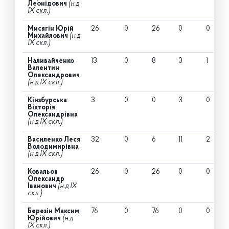
Леонідович
(н.д
IX скл.)
Мисягін Юрій
26
0
26
0
0
Михайлович
(н.д
IX скл.)
Наливайченко
13
0
8
3
1
Валентин
Олександрович
(н.д IX скл.)
Кінзбурська
3
0
0
3
0
Вікторія
Олександрівна
(н.д IX скл.)
Василенко Леся
32
0
6
11
2
Володимирівна
(н.д IX скл.)
Ковальов
26
0
26
0
0
Олександр
Іванович
(н.д IX
скл.)
Березін Максим
76
0
76
0
0
Юрійович
(н.д
IX скл.)