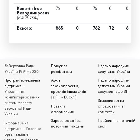
Копитін Ігор
76
0
76
0
0
Володимирович
(н.д IX скл.)
Всього:
865
0
762
72
6
© Верховна Рада
Пошук за
Надано народним
України 1994—2026
реквізитами
депутатам України
Програмно-технічна
Архів
Надано народним
підтримка
—
законопроєктів,
депутатам України
Управління
проєктів інших актів
документів до ЗП
комп'ютеризованих
за ( III – IX скл.)
Знаходяться на
систем Апарату
Правила
опрацюванні в
Верховної Ради
оформлення
комітетах
України
Зареєстровані за
Прийняті на поточній
Iнформаційна
поточний тиждень
сесії
підтримка — Головне
організаційне