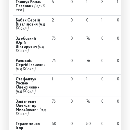
Грищук Роман
5
0
1
3
1
Павлович
(н.д IX
скл.)
Бабак Сергій
2
0
0
1
0
Віталійович
(н.д
IX скл.)
Здебський
76
0
76
0
0
Юрій
Вікторович
(н.д
IX скл.)
Рахманін
76
0
76
0
0
Сергій Іванович
(н.д IX скл.)
Стефанчук
1
0
1
0
0
Руслан
Олексійович
(н.д IX скл.)
Завітневич
76
0
76
0
0
Олександр
Михайлович
(н.д
IX скл.)
Герасименко
50
0
50
0
0
Ігор