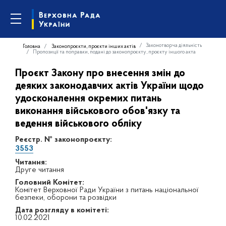
Законотворча діяльність
Головна
Законопроєкти, проєкти інших актів
Пропозиції та поправки, подані до законопроєкту, проєкту іншого акта
Проєкт Закону про внесення змін до
деяких законодавчих актів України щодо
удосконалення окремих питань
виконання військового обов'язку та
ведення військового обліку
Реєстр. № законопроєкту:
3553
Читання:
Друге читання
Головний Комітет:
Комітет Верховної Ради України з питань національної
безпеки, оборони та розвідки
Дата розгляду в комітеті:
10.02.2021