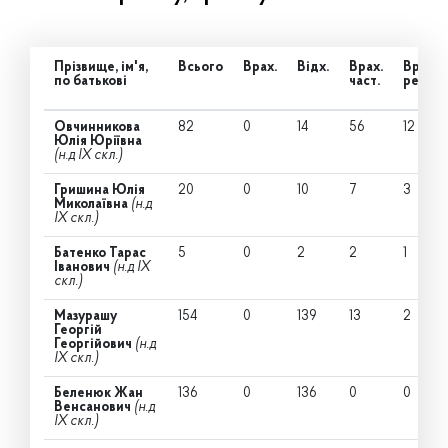
Прізвище, ім'я,
Всього
Врах.
Відх.
Врах.
Врах.
по батькові
част.
ред.
Овчинникова
82
0
14
56
12
Юлія Юріївна
(н.д IX скл.)
Гришина Юлія
20
0
10
7
3
Миколаївна
(н.д
IX скл.)
Батенко Тарас
5
0
2
2
1
Іванович
(н.д IX
скл.)
Мазурашу
154
0
139
13
2
Георгій
Георгійович
(н.д
IX скл.)
Беленюк Жан
136
0
136
0
0
Венсанович
(н.д
IX скл.)