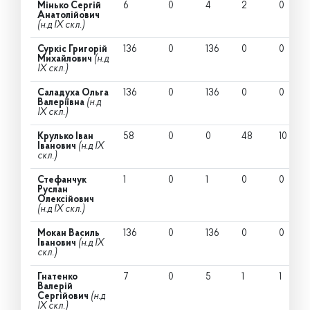
Мінько Сергій
6
0
4
2
0
Анатолійович
(н.д IX скл.)
Суркіс Григорій
136
0
136
0
0
Михайлович
(н.д
IX скл.)
Саладуха Ольга
136
0
136
0
0
Валеріївна
(н.д
IX скл.)
Крулько Іван
58
0
0
48
10
Іванович
(н.д IX
скл.)
Стефанчук
1
0
1
0
0
Руслан
Олексійович
(н.д IX скл.)
Мокан Василь
136
0
136
0
0
Іванович
(н.д IX
скл.)
Гнатенко
7
0
5
1
1
Валерій
Сергійович
(н.д
IX скл.)