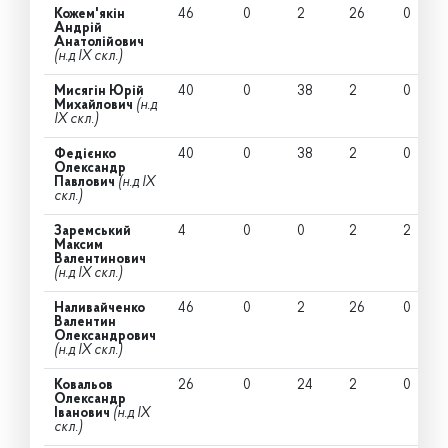
Кожем'якін
46
0
2
26
0
Андрій
Анатолійович
(н.д IX скл.)
Мисягін Юрій
40
0
38
2
0
Михайлович
(н.д
IX скл.)
Федієнко
40
0
38
2
0
Олександр
Павлович
(н.д IX
скл.)
Заремський
4
0
0
2
2
Максим
Валентинович
(н.д IX скл.)
Наливайченко
46
0
2
26
0
Валентин
Олександрович
(н.д IX скл.)
Ковальов
26
0
24
2
0
Олександр
Іванович
(н.д IX
скл.)