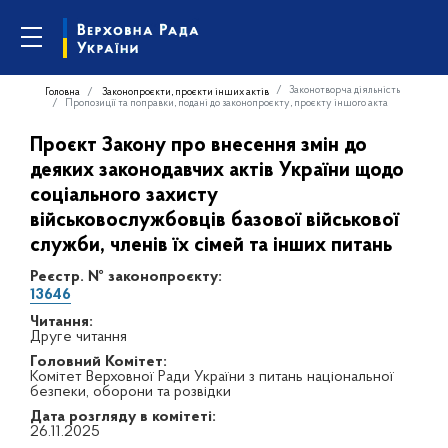
Законотворча діяльність
Головна
Законопроєкти, проєкти інших актів
Пропозиції та поправки, подані до законопроєкту, проєкту іншого акта
Проєкт Закону про внесення змін до
деяких законодавчих актів України щодо
соціального захисту
військовослужбовців базової військової
служби, членів їх сімей та інших питань
Реєстр. № законопроєкту:
13646
Читання:
Друге читання
Головний Комітет:
Комітет Верховної Ради України з питань національної
безпеки, оборони та розвідки
Дата розгляду в комітеті:
26.11.2025