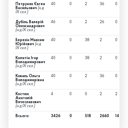
Петруняк Євген
40
0
2
36
0
Васильович
(н.д
IX скл.)
Дубіль Валерій
46
0
2
26
0
Олександрович
(н.д IX скл.)
Березін Максим
40
0
38
2
0
Юрійович
(н.д
IX скл.)
Копитін Ігор
40
0
38
2
0
Володимирович
(н.д IX скл.)
Коваль Ольга
40
0
2
36
0
Володимирівна
(н.д IX скл.)
Костюх
4
0
0
2
2
Анатолій
Вячеславович
(н.д IX скл.)
Всього:
3426
0
518
2660
14