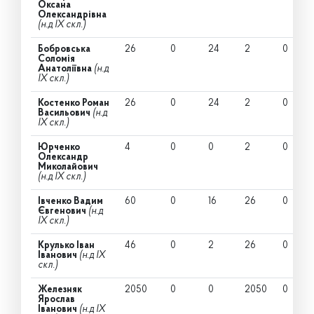
Оксана
Олександрівна
(н.д IX скл.)
Бобровська
26
0
24
2
0
Соломія
Анатоліївна
(н.д
IX скл.)
Костенко Роман
26
0
24
2
0
Васильович
(н.д
IX скл.)
Юрченко
4
0
0
2
0
Олександр
Миколайович
(н.д IX скл.)
Івченко Вадим
60
0
16
26
0
Євгенович
(н.д
IX скл.)
Крулько Іван
46
0
2
26
0
Іванович
(н.д IX
скл.)
Железняк
2050
0
0
2050
0
Ярослав
Іванович
(н.д IX