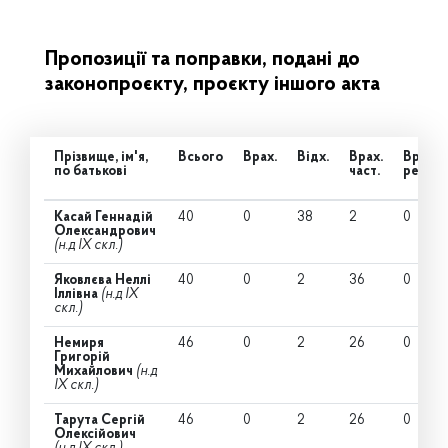
Пропозиції та поправки, подані до
законопроєкту, проєкту іншого акта
Прізвище, ім'я,
Всього
Врах.
Відх.
Врах.
Врах.
по батькові
част.
ред.
Касай Геннадій
40
0
38
2
0
Олександрович
(н.д IX скл.)
Яковлєва Неллі
40
0
2
36
0
Іллівна
(н.д IX
скл.)
Немиря
46
0
2
26
0
Григорій
Михайлович
(н.д
IX скл.)
Тарута Сергій
46
0
2
26
0
Олексійович