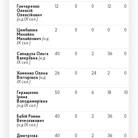
Гончаренко
12
0
0
12
0
Олексій
Олексійович
(н.д IX скл.)
Цимбалюк
2
0
0
0
0
Михайло
Михайлович
(н.д
IX скл.)
Саладуха Ольга
40
0
2
36
0
Валеріївна
(н.д
IX скл.)
Хоменко Олена
26
0
24
2
0
Вікторівна
(н.д
IX скл.)
Геращенко
50
0
6
18
10
Ірина
Володимирівна
(н.д IX скл.)
Бабій Роман
40
0
2
36
0
Вячеславович
(н.д IX скл.)
Дмитрієва
40
0
2
36
0