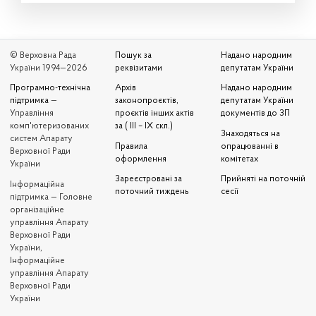
© Верховна Рада
Пошук за
Надано народним
України 1994—2026
реквізитами
депутатам України
Програмно-технічна
Архів
Надано народним
підтримка
—
законопроєктів,
депутатам України
Управління
проєктів інших актів
документів до ЗП
комп'ютеризованих
за ( III – IX скл.)
Знаходяться на
систем Апарату
Правила
опрацюванні в
Верховної Ради
оформлення
комітетах
України
Зареєстровані за
Прийняті на поточній
Iнформаційна
поточний тиждень
сесії
підтримка — Головне
організаційне
управління Апарату
Верховної Ради
України,
Інформаційне
управління Апарату
Верховної Ради
України