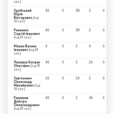
скл.)
Здебський
40
0
38
2
0
Юрій
Вікторович
(н.д
IX скл.)
Рахманін
40
0
38
2
0
Сергій Іванович
(н.д IX скл.)
Мокан Василь
4
0
0
4
0
Іванович
(н.д IX
скл.)
Лукашук Богдан
46
0
2
26
0
Олегович
(н.д IX
скл.)
Завітневич
26
0
24
2
0
Олександр
Михайлович
(н.д
IX скл.)
Разумков
40
0
2
36
0
Дмитро
Олександрович
(н.д IX скл.)