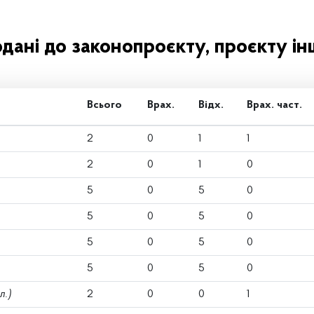
одані до законопроєкту, проєкту ін
Всього
Врах.
Відх.
Врах. част.
2
0
1
1
2
0
1
0
5
0
5
0
5
0
5
0
5
0
5
0
5
0
5
0
л.)
2
0
0
1