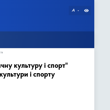
A
кта
чну культуру і спорт"
культури і спорту