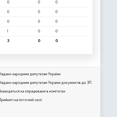
0
0
0
0
0
0
0
0
0
1
0
0
3
0
0
Надано народним депутатам України
Надано народним депутатам України документів до ЗП
Знаходяться на опрацюванні в комітетах
Прийняті на поточній сесії