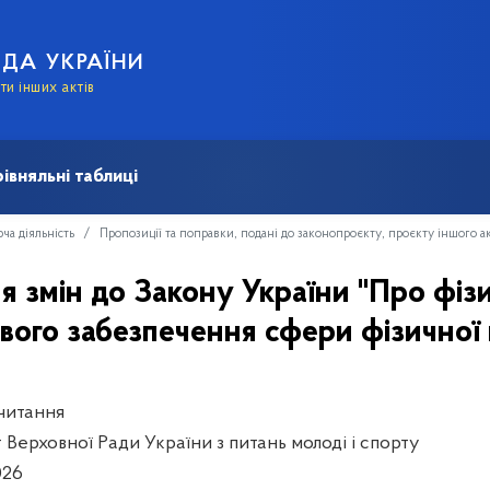
АДА УКРАЇНИ
и інших актів
івняльні таблиці
ча діяльність
Пропозиції та поправки, подані до законопроєкту, проєкту іншого а
 змін до Закону України "Про фізи
ого забезпечення сфери фізичної 
читання
 Верховної Ради України з питань молоді і спорту
026