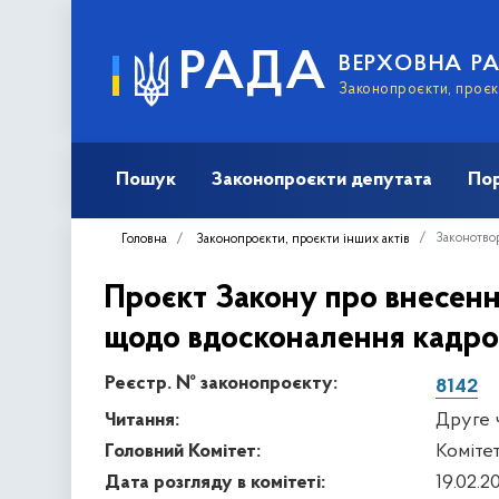
РАДА
ВЕРХОВНА Р
Законопроєкти, проєкт
Пошук
Законопроєкти депутата
Пор
Законотвор
Головна
Законопроєкти, проєкти інших актів
Проєкт Закону про внесення
щодо вдосконалення кадров
Реєстр. № законопроєкту:
8142
Читання:
Друге 
Головний Комітет:
Комітет
Дата розгляду в комітеті:
19.02.2