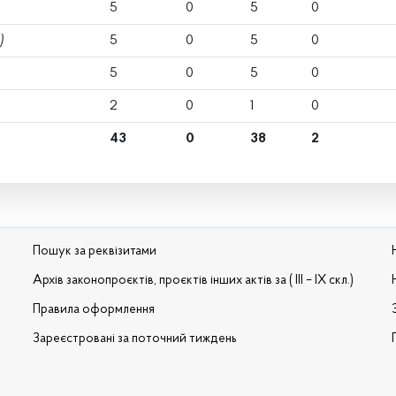
5
0
5
0
)
5
0
5
0
5
0
5
0
2
0
1
0
43
0
38
2
Пошук за реквізитами
Архів законопроєктів, проєктів інших актів за ( III – IX скл.)
Правила оформлення
Зареєстровані за поточний тиждень
и