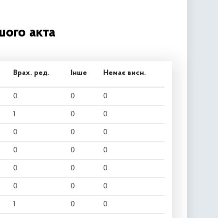
шого акта
Врах. ред.
Інше
Немає висн.
0
0
0
1
0
0
0
0
0
0
0
0
0
0
0
0
0
0
1
0
0