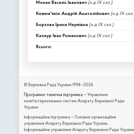
Мокан Василь Іванович
(н.д IX скл.)
Кожем'якін Андрій Анатолійович
(н.д IX скл.
Борзова Ірина Наумівна
(н.д IX скл.)
Калаур Іван Романович
(н.д IX скл.)
Всього:
© Верховна Рада України 1994—2026
Програмно-технічна підтримка
— Управління
комп'ютеризованих систем Апарату Верховної Ради
України
Iнформаційна підтримка — Головне організаційне
управління Апарату Верховної Ради України,
Інформаційне управління Апарату Верховної Ради Україн