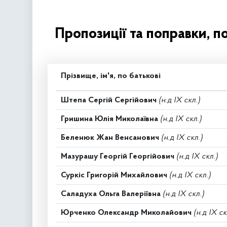
Пропозиції та поправки, п
Прізвище, ім'я, по батькові
Штепа Сергій Сергійович
(н.д IX скл.)
Гришина Юлія Миколаївна
(н.д IX скл.)
Беленюк Жан Венсанович
(н.д IX скл.)
Мазурашу Георгій Георгійович
(н.д IX скл.)
Суркіс Григорій Михайлович
(н.д IX скл.)
Саладуха Ольга Валеріївна
(н.д IX скл.)
Юрченко Олександр Миколайович
(н.д IX ск