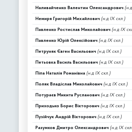
Наливайченко Валентин Олександрович
(н.
Немиря Григорій Михайлович
(н.д IX скл.)
Павленко Ростислав Миколайович
(н.д IX ск
Павленко Юрій Олексійович
(н.д IX скл.)
Петруняк Євген Васильович
(н.д IX скл.)
Петьовка Василь Васильович
(н.д IX скл.)
Піпа Наталія Романівна
(н.д IX скл.)
Поляк Владіслав Миколайович
(н.д IX скл.)
Потураєв Микита Русланович
(н.д IX скл.)
Приходько Борис Вікторович
(н.д IX скл.)
Пузійчук Андрій Вікторович
(н.д IX скл.)
Разумков Дмитро Олександрович
(н.д IX скл