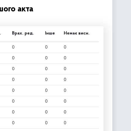
шого акта
.
Врах. ред.
Інше
Немає висн.
0
0
0
0
0
0
0
0
0
0
0
0
0
0
0
0
0
0
0
0
0
0
0
0