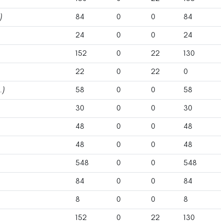
)
84
0
0
84
24
0
0
24
152
0
22
130
22
0
22
0
.)
58
0
0
58
30
0
0
30
48
0
0
48
48
0
0
48
548
0
0
548
84
0
0
84
8
0
0
8
152
0
22
130