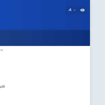
A
кта
цій