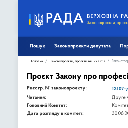
РАДА
ВЕРХОВНА Р
Законопроєкти, проєкт
Пошук
Законопроєкти депутата
Пор
Законотвор
Головна
Законопроєкти, проєкти інших актів
Проєкт Закону про професі
Реєстр. № законопроєкту:
13107-
Читання:
Друге 
Головний Комітет:
Комітет
Дата розгляду в комітеті:
30.06.2