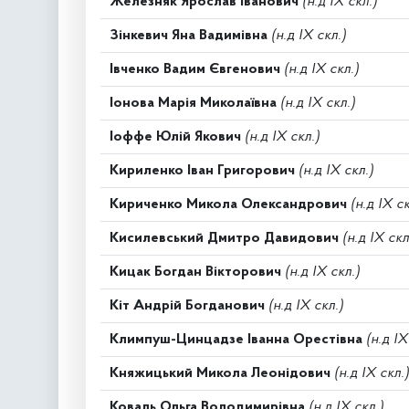
Железняк Ярослав Іванович
(н.д IX скл.)
Зінкевич Яна Вадимівна
(н.д IX скл.)
Івченко Вадим Євгенович
(н.д IX скл.)
Іонова Марія Миколаївна
(н.д IX скл.)
Іоффе Юлій Якович
(н.д IX скл.)
Кириленко Іван Григорович
(н.д IX скл.)
Кириченко Микола Олександрович
(н.д IX ск
Кисилевський Дмитро Давидович
(н.д IX скл
Кицак Богдан Вікторович
(н.д IX скл.)
Кіт Андрій Богданович
(н.д IX скл.)
Климпуш-Цинцадзе Іванна Орестівна
(н.д IX
Княжицький Микола Леонідович
(н.д IX скл.)
Коваль Ольга Володимирівна
(н.д IX скл.)