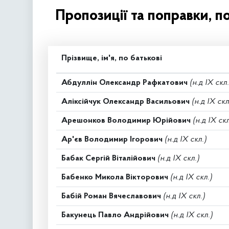
Пропозиції та поправки, п
Прізвище, ім'я, по батькові
Абдуллін Олександр Рафкатович
(н.д IX скл.
Аліксійчук Олександр Васильович
(н.д IX скл
Арешонков Володимир Юрійович
(н.д IX скл
Ар'єв Володимир Ігорович
(н.д IX скл.)
Бабак Сергій Віталійович
(н.д IX скл.)
Бабенко Микола Вікторович
(н.д IX скл.)
Бабій Роман Вячеславович
(н.д IX скл.)
Бакунець Павло Андрійович
(н.д IX скл.)