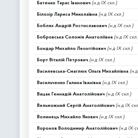
Батенко Тарас Іванович
(н.д IX скл.)
Білозір Лариса Миколаївна
(н.д IX скл.)
Боблях Андрій Ростиславович
(н.д IX скл.)
Бобровська Соломія Анатоліївна
(н.д IX скл.
Бондар Михайло Леонтійович
(н.д IX скл.)
Борт Віталій Петрович
(н.д IX скл.)
Василевська-Смаглюк Ольга Михайлівна
(н.д
Васильченко Галина Іванівна
(н.д IX скл.)
Вацак Геннадій Анатолійович
(н.д IX скл.)
Вельможний Сергій Анатолійович
(н.д IX скл
Волинець Михайло Якович
(н.д IX скл.)
Воронов Володимир Анатолійович
(н.д IX с