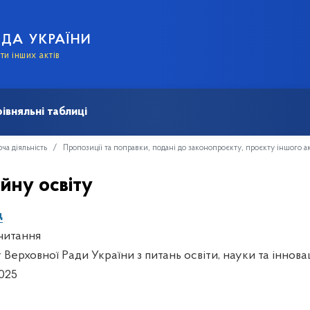
АДА УКРАЇНИ
и інших актів
івняльні таблиці
ча діяльність
Пропозиції та поправки, подані до законопроєкту, проєкту іншого а
йну освіту
д
читання
 Верховної Ради України з питань освіти, науки та іннова
025