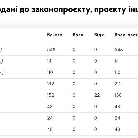
одані до законопроєкту, проєкту ін
Всього
Врах.
Відх.
Врах. част
)
548
0
0
548
.)
14
0
0
14
.)
110
0
0
110
212
0
0
212
152
0
22
130
48
0
0
48
24
0
0
24
48
0
0
48