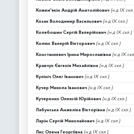
Кожем'якін Андрій Анатолійович
(н.д IX скл.
Козак Володимир Васильович
(н.д IX скл.)
Колебошин Сергій Валерійович
(н.д IX скл.)
Колюх Валерій Вікторович
(н.д IX скл.)
Констанкевич Ірина Мирославівна
(н.д IX скл
Кравчук Євгенія Михайлівна
(н.д IX скл.)
Кулініч Олег Іванович
(н.д IX скл.)
Кучер Микола Іванович
(н.д IX скл.)
Кучеренко Олексій Юрійович
(н.д IX скл.)
Лабунська Анжеліка Вікторівна
(н.д IX скл.)
Ларін Сергій Миколайович
(н.д IX скл.)
Лис Олена Георгіївна
(н.д IX скл.)