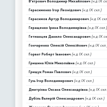
В'ятрович Володимир Михайлович
(н.д IX ск
Герасименко Ігор Леонідович
(н.д IX скл.)
Герасимов Артур Володимирович
(н.д IX скл
Геращенко Ірина Володимирівна
(н.д IX скл.)
Гетманцев Данило Олександрович
(н.д IX ск
Гончаренко Олексій Олексійович
(н.д IX скл.
Горват Роберт Іванович
(н.д IX скл.)
Гришина Юлія Миколаївна
(н.д IX скл.)
Грищук Роман Павлович
(н.д IX скл.)
Гузь Ігор Володимирович
(н.д IX скл.)
Дмитрієва Оксана Олександрівна
(н.д IX скл.
Дубіль Валерій Олександрович
(н.д IX скл.)