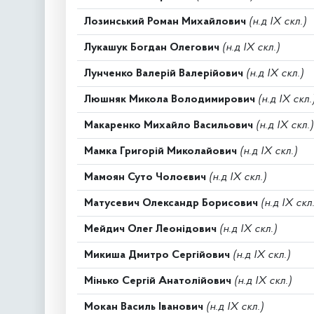
Лозинський Роман Михайлович
(н.д IX скл.)
Лукашук Богдан Олегович
(н.д IX скл.)
Лунченко Валерій Валерійович
(н.д IX скл.)
Люшняк Микола Володимирович
(н.д IX скл.
Макаренко Михайло Васильович
(н.д IX скл.)
Мамка Григорій Миколайович
(н.д IX скл.)
Мамоян Суто Чолоєвич
(н.д IX скл.)
Матусевич Олександр Борисович
(н.д IX скл.
Мейдич Олег Леонідович
(н.д IX скл.)
Микиша Дмитро Сергійович
(н.д IX скл.)
Мінько Сергій Анатолійович
(н.д IX скл.)
Мокан Василь Іванович
(н.д IX скл.)