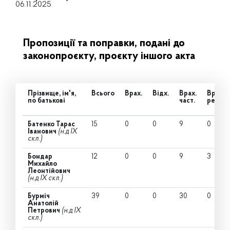
06.11.2025
Пропозиції та поправки, подані до
законопроєкту, проєкту іншого акта
Прізвище, ім'я,
Всього
Врах.
Відх.
Врах.
Врах.
по батькові
част.
ред.
Батенко Тарас
15
0
0
9
0
Іванович
(н.д IX
скл.)
Бондар
12
0
0
9
3
Михайло
Леонтійович
(н.д IX скл.)
Бурміч
39
0
0
30
0
Анатолій
Петрович
(н.д IX
скл.)