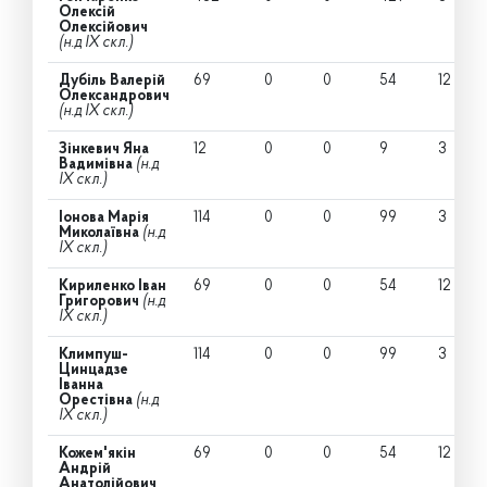
Олексій
Олексійович
(н.д IX скл.)
Дубіль Валерій
69
0
0
54
12
Олександрович
(н.д IX скл.)
Зінкевич Яна
12
0
0
9
3
Вадимівна
(н.д
IX скл.)
Іонова Марія
114
0
0
99
3
Миколаївна
(н.д
IX скл.)
Кириленко Іван
69
0
0
54
12
Григорович
(н.д
IX скл.)
Климпуш-
114
0
0
99
3
Цинцадзе
Іванна
Орестівна
(н.д
IX скл.)
Кожем'якін
69
0
0
54
12
Андрій
Анатолійович