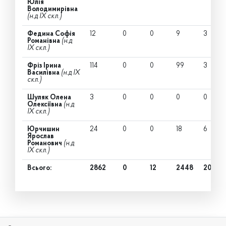
Юлія
Володимирівна
(н.д IX скл.)
Федина Софія
12
0
0
9
3
Романівна
(н.д
IX скл.)
Фріз Ірина
114
0
0
99
3
Василівна
(н.д IX
скл.)
Шуляк Олена
3
0
0
0
0
Олексіївна
(н.д
IX скл.)
Юрчишин
24
0
0
18
6
Ярослав
Романович
(н.д
IX скл.)
Всього:
2862
0
12
2448
201