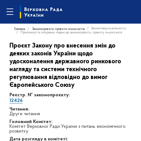
Законотворча діяльність
Головна
Законопроєкти, проєкти інших актів
Пропозиції та поправки, подані до законопроєкту, проєкту іншого акта
Проєкт Закону про внесення змін до
деяких законів України щодо
удосконалення державного ринкового
нагляду та системи технічного
регулювання відповідно до вимог
Європейського Союзу
Реєстр. № законопроєкту:
12426
Читання:
Друге читання
Головний Комітет:
Комітет Верховної Ради України з питань економічного
розвитку
Дата розгляду в комітеті: