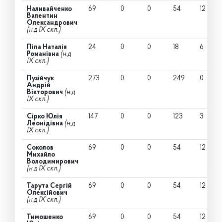
Наливайченко
69
0
0
54
12
Валентин
Олександрович
(н.д IX скл.)
Піпа Наталія
24
0
0
18
6
Романівна
(н.д
IX скл.)
Пузійчук
273
0
0
249
0
Андрій
Вікторович
(н.д
IX скл.)
Сірко Юлія
147
0
0
123
3
Леонідівна
(н.д
IX скл.)
Соколов
69
0
0
54
12
Михайло
Володимирович
(н.д IX скл.)
Тарута Сергій
69
0
0
54
12
Олексійович
(н.д IX скл.)
Тимошенко
69
0
0
54
12